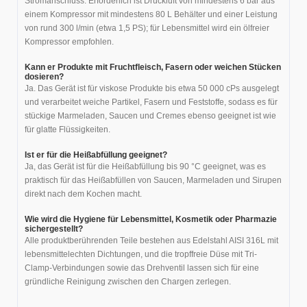
Stromanschluss. Erforderlich ist Druckluft von mindestens 6 bar aus
einem Kompressor mit mindestens 80 L Behälter und einer Leistung
von rund 300 l/min (etwa 1,5 PS); für Lebensmittel wird ein ölfreier
Kompressor empfohlen.
Kann er Produkte mit Fruchtfleisch, Fasern oder weichen Stücken
dosieren?
Ja. Das Gerät ist für viskose Produkte bis etwa 50 000 cPs ausgelegt
und verarbeitet weiche Partikel, Fasern und Feststoffe, sodass es für
stückige Marmeladen, Saucen und Cremes ebenso geeignet ist wie
für glatte Flüssigkeiten.
Ist er für die Heißabfüllung geeignet?
Ja, das Gerät ist für die Heißabfüllung bis 90 °C geeignet, was es
praktisch für das Heißabfüllen von Saucen, Marmeladen und Sirupen
direkt nach dem Kochen macht.
Wie wird die Hygiene für Lebensmittel, Kosmetik oder Pharmazie
sichergestellt?
Alle produktberührenden Teile bestehen aus Edelstahl AISI 316L mit
lebensmittelechten Dichtungen, und die tropffreie Düse mit Tri-
Clamp-Verbindungen sowie das Drehventil lassen sich für eine
gründliche Reinigung zwischen den Chargen zerlegen.