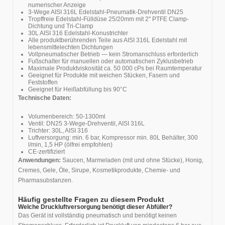
numerischer Anzeige
3-Wege AISI 316L Edelstahl-Pneumatik-Drehventil DN25
Tropffreie Edelstahl-Fülldüse 25/20mm mit 2" PTFE Clamp-
Dichtung und Tri-Clamp
30L AISI 316 Edelstahl-Konustrichter
Alle produktberührenden Teile aus AISI 316L Edelstahl mit
lebensmittelechten Dichtungen
Vollpneumatischer Betrieb — kein Stromanschluss erforderlich
Fußschalter für manuellen oder automatischen Zyklusbetrieb
Maximale Produktviskosität ca. 50 000 cPs bei Raumtemperatur
Geeignet für Produkte mit weichen Stücken, Fasern und
Feststoffen
Geeignet für Heißabfüllung bis 90°C
Technische Daten:
Volumenbereich: 50-1300ml
Ventil: DN25 3-Wege-Drehventil, AISI 316L
Trichter: 30L, AISI 316
Luftversorgung: min. 6 bar, Kompressor min. 80L Behälter, 300
l/min, 1,5 HP (ölfrei empfohlen)
CE-zertifiziert
Anwendungen:
Saucen, Marmeladen (mit und ohne Stücke), Honig,
Cremes, Gele, Öle, Sirupe, Kosmetikprodukte, Chemie- und
Pharmasubstanzen.
Häufig gestellte Fragen zu diesem Produkt
Welche Druckluftversorgung benötigt dieser Abfüller?
Das Gerät ist vollständig pneumatisch und benötigt keinen