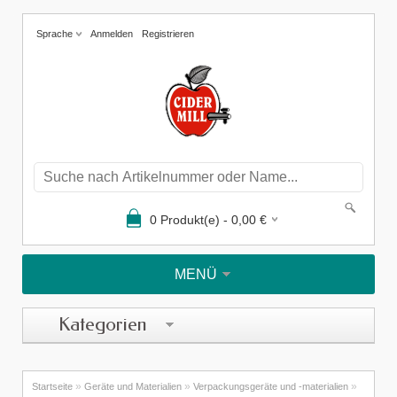
Sprache
Anmelden
Registrieren
0
Produkt(e) -
0,00
€
MENÜ
Kategorien
»
»
»
Startseite
Geräte und Materialien
Verpackungsgeräte und -materialien