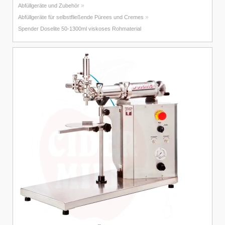
»
Abfüllgeräte und Zubehör
»
Abfüllgeräte für selbstfließende Pürees und Cremes
Spender Doselite 50-1300ml viskoses Rohmaterial