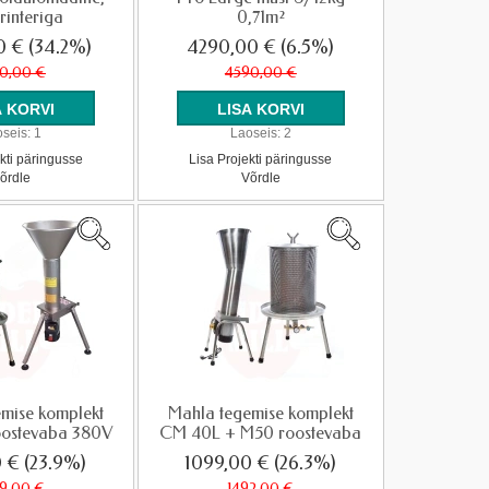
printeriga
0,71m²
0 €
(34.2%)
4290,00 €
(6.5%)
0,00 €
4590,00 €
seis:
1
Laoseis:
2
kti päringusse
Lisa Projekti päringusse
õrdle
Võrdle
mise komplekt
Mahla tegemise komplekt
oostevaba 380V
CM 40L + M50 roostevaba
0 €
(23.9%)
1099,00 €
(26.3%)
39,00 €
1492,00 €