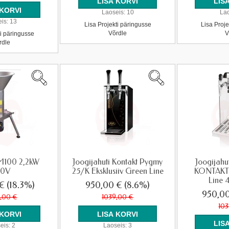
Laoseis:
10
Lao
is:
13
Lisa Projekti päringusse
Lisa Proje
Võrdle
V
ti päringusse
rdle
 M100 2,2kW
Joogijahuti Kontakt Pygmy
Joogijahut
80V
25/K Eksklusiiv Green Line
KONTAKT
Line 
 €
(18.3%)
950,00 €
(8.6%)
950,0
,00 €
1039,00 €
10
eis:
2
Laoseis:
3