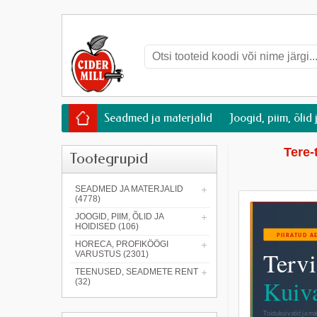
Seadmed ja materjalid
Joogid, piim, õlid 
Tere-
Tootegrupid
SEADMED JA MATERJALID
(4778)
JOOGID, PIIM, ÕLID JA
HOIDISED (106)
HORECA, PROFIKÖÖGI
VARUSTUS (2301)
TEENUSED, SEADMETE RENT
(32)