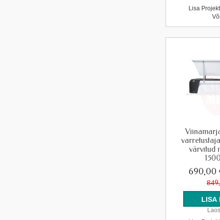
Lisa Projek
Võ
Viinamarj
varretusta
värvitud
150
690,00
849
Laos