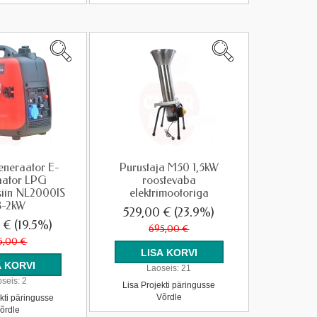
eneraator E-
Purustaja M50 1,5kW
aator LPG
roostevaba
iin NL2000IS
elektrimootoriga
8-2kW
529,00 €
(23.9%)
0 €
(19.5%)
695,00 €
5,00 €
Laoseis:
21
seis:
2
Lisa Projekti päringusse
Võrdle
kti päringusse
õrdle