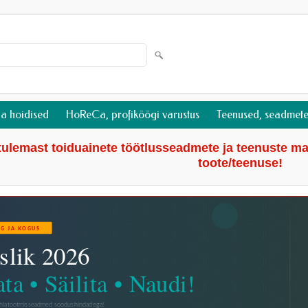
ja hoidised
HoReCa, profiköögi varustus
Teenused, seadmete
tulemast toiduainete töötlusseadmete ja teenuste ma
toote/teenuse!