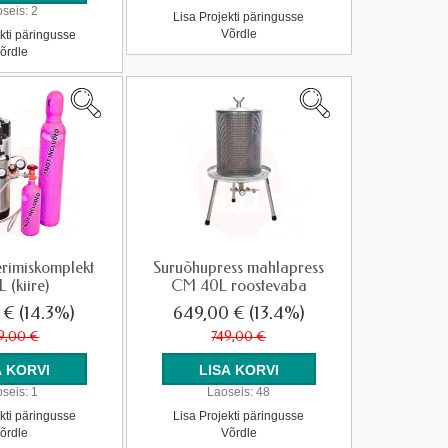
seis:
2
Lisa Projekti päringusse
Võrdle
kti päringusse
õrdle
rimiskomplekt
Suruõhupress mahlapress
L (kiire)
CM 40L roostevaba
0 €
(14.3%)
649,00 €
(13.4%)
9,00 €
749,00 €
seis:
1
Laoseis:
48
kti päringusse
Lisa Projekti päringusse
õrdle
Võrdle