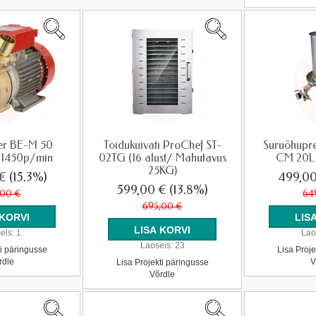
er BE-M 50
Toidukuivati ProChef ST-
Suruõhupre
 1450p/min
02TG (16 alust/ Mahutavus
CM 20L 
25KG)
 €
(15.3%)
499,0
599,00 €
(13.8%)
,00 €
64
695,00 €
eis:
1
Lao
Laoseis:
23
ti päringusse
Lisa Proje
rdle
V
Lisa Projekti päringusse
Võrdle