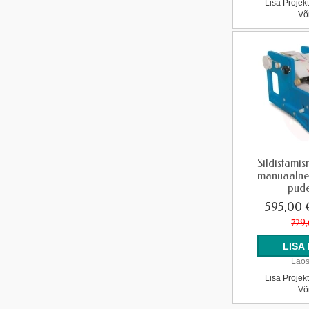
Lisa Projek
Võ
Sildistami
manuaalne 
pude
595,00
729
Laos
Lisa Projek
Võ