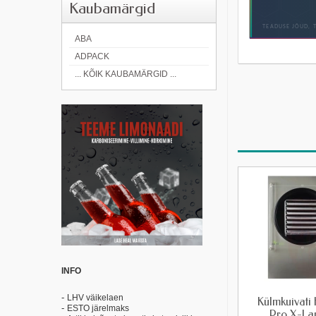
Kaubamärgid
ABA
ADPACK
... KÕIK KAUBAMÄRGID ...
INFO
-
LHV väikelaen
Külmkuivati 
-
ESTO järelmaks
Pro X-La