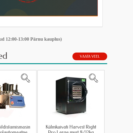
tud 12:00-13:00 Pärnu kauplus)
ed
VAATA VEEL
Sildistamismasin
Külmkuivati Harvest Right
olautomaatne,
Pro Large must 8/12kg