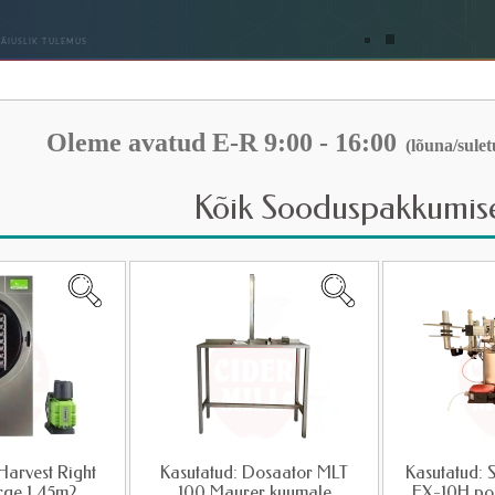
Oleme avatud E-R
9:00 - 16:00
(lõuna/sule
Kõik Sooduspakkumis
Harvest Right
Kasutatud: Dosaator MLT
Kasutatud: 
rge 1,45m2
100 Maurer kuumale
FX-10H po