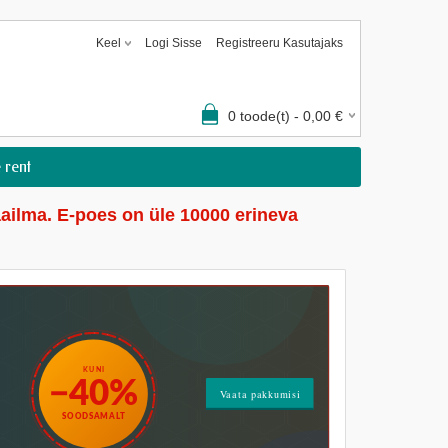
Keel
Logi Sisse
Registreeru Kasutajaks
0
toode(t) -
0,00
€
 rent
ailma. E-poes on üle 10000 erineva