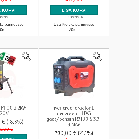
seis:
1
Laoseis:
4
kti päringusse
Lisa Projekti päringusse
õrdle
Võrdle
a M100 2,2kW
Invertergeneraator E-
220V
generaator LPG
gaas/bensiin R3100IS 3,3-
0 €
(18.3%)
3,5kW
0,00 €
750,00 €
(21.1%)