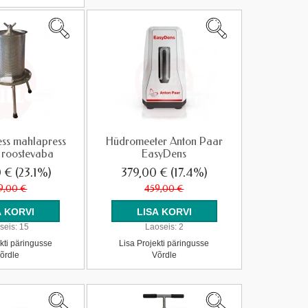
ss mahlapress
Hüdromeeter Anton Paar
roostevaba
EasyDens
0 €
(23.1%)
379,00 €
(17.4%)
9,00 €
459,00 €
seis:
15
Laoseis:
2
kti päringusse
Lisa Projekti päringusse
õrdle
Võrdle