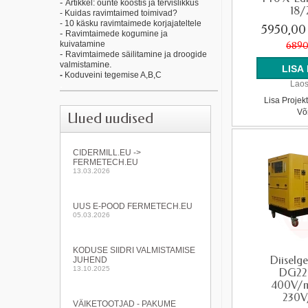
-
Artikkel: õunte koostis ja tervislikkus
18/
- Kuidas ravimtaimed toimivad?
- 10 käsku ravimtaimede korjajateltele
5950,00
-
Ravimtaimede kogumine ja
kuivatamine
6890
-
Ravimtaimede säilitamine ja droogide
e.
valmistamin
-
Koduveini tegemise A,B,C
Laos
.
Lisa Projek
Võ
Uued uudised
CIDERMILL.EU ->
FERMETECH.EU
13.03.2026
UUS E-POOD FERMETECH.EU
05.03.2026
KODUSE SIIDRI VALMISTAMISE
Diiselg
JUHEND
13.10.2025
DG22
400V/m
230V
VÄIKETOOTJAD - PAKUME