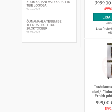
KUUMKAHANEVAID KAPSLEID
3999,00
TEIE LOGOGA
4990
02.10.2025
ÕUNAMAHLA TEGEMISE
Laos
TEENUS - SULETUD
20.OKTOOBER
Lisa Projek
08.08.2025
Võ
Toidukuiva
alust/ Mah
Eraldi juh
999,00
1395