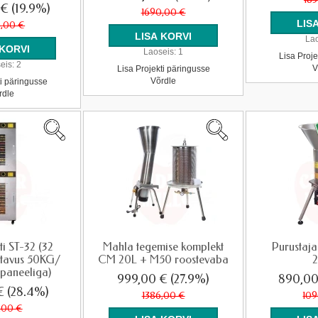
 €
(19.9%)
1690,00 €
,00 €
Lao
Laoseis:
1
Lisa Proje
eis:
2
V
Lisa Projekti päringusse
Võrdle
ti päringusse
rdle
ti ST-32 (32
Mahla tegemise komplekt
Purustaj
utavus 50KG/
CM 20L + M50 roostevaba
tpaneeliga)
999,00 €
(27.9%)
890,0
 €
(28.4%)
1386,00 €
109
,00 €