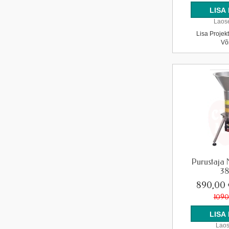
Laose
Lisa Projek
Võ
Purustaja
3
890,00
1090
Laos