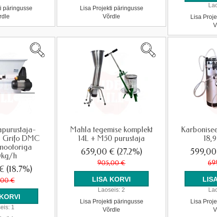
Lao
ti päringusse
Lisa Projekti päringusse
rdle
Võrdle
Lisa Proje
V
apurustaja-
Mahla tegemise komplekt
Karbonisee
ja Grifo DMC
14L + M50 purustaja
18,9
 mootoriga
659,00 €
(27.2%)
599,0
0kg/h
905,00 €
69
 €
(18.7%)
,00 €
Laoseis:
2
Lao
Lisa Projekti päringusse
Lisa Proje
eis:
1
Võrdle
V