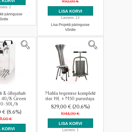
950,00 €
seis:
2
kti päringusse
Laoseis:
13
õrdle
Lisa Projekti päringusse
Võrdle
i & õllejahuti
Mahla tegemise komplekt
 40/K Green
star 19L + M50 purustaja.
40-50L/h
829,00 €
(20.6%)
0 €
(8.6%)
1044,00 €
39,00 €
Laoseis:
1