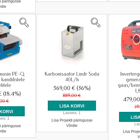
ti päringusse
rdle
smasin PE-Q
Karbonisaator Lindr Soda
Inverterg
kandilistele
40L/h
gener
litele
gaas/bens
569,00 €
(36%)
1,
 €
(18.4%)
889,00 €
479,0
,00 €
59
Laoseis:
1
eis:
1
Lisa Projekti päringusse
Lao
Võrdle
ti päringusse
rdle
Lisa Proje
V