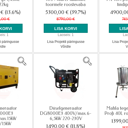
22kg
toormele roostevaba
tindi
 €
(13.6%)
5300,00 €
(39.7%)
4900,0
,00 €
8790,00 €
745
eis:
1
Laoseis:
1
Lao
ti päringusse
Lisa Projekti päringusse
Lisa Proje
rdle
Võrdle
V
eneraator
Diiselgeneraator
Mahla tege
000E3
DG8000E3 400V/max.6-
Profi 40L r
ax.15kW
6,5kW 220-230V
1399,0
/15kW
1490,00 €
(11.8%)
18