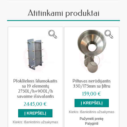
Atitinkami produktai
Plokštelinis šilumokaitis
Piltuvas nerūdijantis
su 19 elementų
350/175mm su filtru
2750L/h+900L/h
159,00 €
savaime išsivalantis
2445,00 €
Kiekis:
Išankstinis užsakymas
Pažymėti prekę
Kiekis:
Išankstinis užsakymas
Palyginti