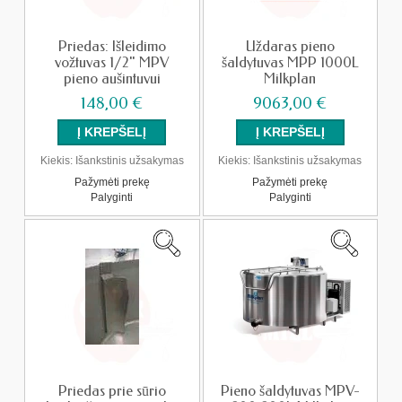
Priedas: Išleidimo
Uždaras pieno
vožtuvas 1/2" MPV
šaldytuvas MPP 1000L
pieno aušintuvui
Milkplan
148,00 €
9063,00 €
Kiekis:
Išankstinis užsakymas
Kiekis:
Išankstinis užsakymas
Pažymėti prekę
Pažymėti prekę
Palyginti
Palyginti
Priedas prie sūrio
Pieno šaldytuvas MPV-