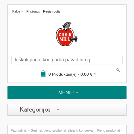
Kalba
Prisijungti
Registruotis
0
Produktas(-i) -
0,00
€
MENIU
Kategorijos
»
»
»
Pagrindinis
Gėrimai, pieno produktai, aliejai ir konservai
Pieno produktai