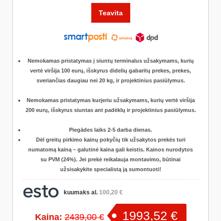
Teavita
Nemokamas pristatymas į siuntų terminalus užsakymams, kurių
vertė viršija 100 eurų
, išskyrus didelių gabaritų prekes, prekes,
sveriančias daugiau nei 20 kg, ir projektinius pasiūlymus.
Nemokamas pristatymas kurjeriu užsakymams, kurių vertė viršija
200 eurų
, išskyrus siuntas ant padėklų ir projektinius pasiūlymus.
Piegādes laiks 2-5 darba dienas.
Dėl greitų pirkimo kainų pokyčių tik užsakytos prekės turi
numatomą kainą – galutinė kaina gali keistis. Kainos nurodytos
su PVM (24%). Jei prekė reikalauja montavimo, būtinai
užsisakykite specialistą ją sumontuoti!
kuumaks al.
100,20 €
1993,52 €
Kaina:
2439,00 €