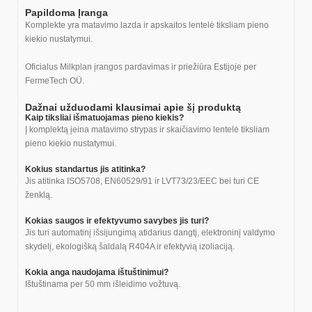
Papildoma Įranga
Komplekte yra matavimo lazda ir apskaitos lentelė tiksliam pieno
kiekio nustatymui.
Oficialus Milkplan įrangos pardavimas ir priežiūra Estijoje per
FermeTech OÜ.
Dažnai užduodami klausimai apie šį produktą
Kaip tiksliai išmatuojamas pieno kiekis?
Į komplektą įeina matavimo strypas ir skaičiavimo lentelė tiksliam
pieno kiekio nustatymui.
Kokius standartus jis atitinka?
Jis atitinka ISO5708, EN60529/91 ir LVT73/23/EEC bei turi CE
ženklą.
Kokias saugos ir efektyvumo savybes jis turi?
Jis turi automatinį išsijungimą atidarius dangtį, elektroninį valdymo
skydelį, ekologišką šaldalą R404A ir efektyvią izoliaciją.
Kokia anga naudojama ištuštinimui?
Ištuštinama per 50 mm išleidimo vožtuvą.