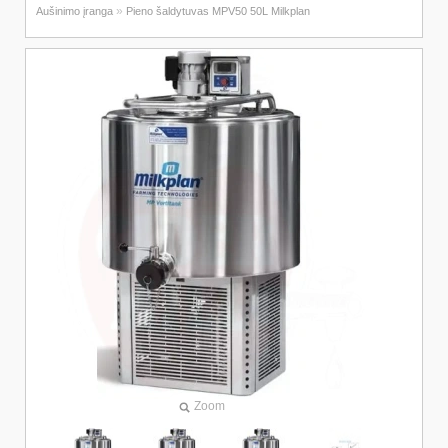
»
Aušinimo įranga
Pieno šaldytuvas MPV50 50L Milkplan
Zoom