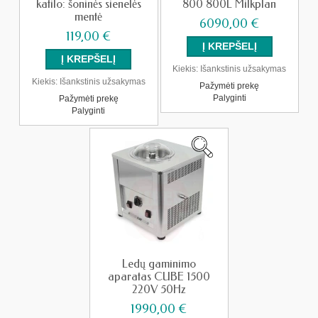
katilo: šoninės sienelės
800 800L Milkplan
mentė
6090,00 €
119,00 €
Kiekis:
Išankstinis užsakymas
Kiekis:
Išankstinis užsakymas
Pažymėti prekę
Palyginti
Pažymėti prekę
Palyginti
Ledų gaminimo
aparatas CUBE 1500
220V 50Hz
1990,00 €