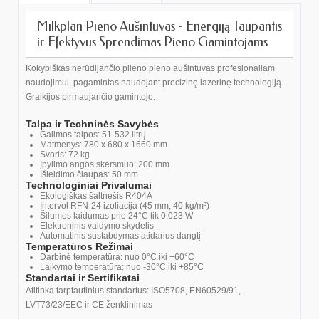
Milkplan Pieno Aušintuvas - Energiją Taupantis
ir Efektyvus Sprendimas Pieno Gamintojams
Kokybiškas nerūdijančio plieno pieno aušintuvas profesionaliam
naudojimui, pagamintas naudojant precizinę lazerinę technologiją
Graikijos pirmaujančio gamintojo.
Talpa ir Techninės Savybės
Galimos talpos: 51-532 litrų
Matmenys: 780 x 680 x 1660 mm
Svoris: 72 kg
Įpylimo angos skersmuo: 200 mm
Išleidimo čiaupas: 50 mm
Technologiniai Privalumai
Ekologiškas šaltnešis R404A
Intervol RFN-24 izoliacija (45 mm, 40 kg/m³)
Šilumos laidumas prie 24°C tik 0,023 W
Elektroninis valdymo skydelis
Automatinis sustabdymas atidarius dangtį
Temperatūros Režimai
Darbinė temperatūra: nuo 0°C iki +60°C
Laikymo temperatūra: nuo -30°C iki +85°C
Standartai ir Sertifikatai
Atitinka tarptautinius standartus: ISO5708, EN60529/91,
LVT73/23/EEC ir CE ženklinimas