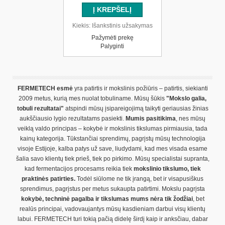
Kiekis:
Išankstinis užsakymas
Pažymėti prekę
Palyginti
FERMETECH esmė
yra patirtis ir mokslinis požiūris – patirtis, siekianti
2009 metus, kurią mes nuolat tobuliname. Mūsų šūkis
"Mokslo galia,
tobuli rezultatai"
atspindi mūsų įsipareigojimą taikyti geriausias žinias
aukščiausio lygio rezultatams pasiekti.
Mumis pasitikima
, nes mūsų
veiklą valdo principas – kokybė ir mokslinis tikslumas pirmiausia, tada
kainų kategorija. Tūkstančiai sprendimų, pagrįstų mūsų technologija
visoje Estijoje, kalba patys už save, liudydami, kad mes visada esame
šalia savo klientų tiek prieš, tiek po pirkimo. Mūsų specialistai supranta,
kad fermentacijos procesams reikia tiek
mokslinio tikslumo, tiek
praktinės patirties.
Todėl siūlome ne tik įrangą, bet ir visapusiškus
sprendimus, pagrįstus per metus sukaupta patirtimi. Mokslu pagrįsta
kokybė, techninė pagalba ir tikslumas mums nėra tik žodžiai
, bet
realūs principai, vadovaujantys mūsų kasdieniam darbui visų klientų
labui. FERMETECH turi tokią pačią didelę širdį kaip ir anksčiau, dabar