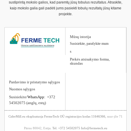
sustiprintą mokslo galios, kad paremtų jūsų tobulus rezultatus. Atraskite,
kaip mokslo galia gali padėti jums pasiekti tobulų rezultatų jūsų kitame
projekte.
Mūsų istorija
Susisiekite, parašykite mum
s
Prekės atsisakymo forma,
skundas
Pardavimo ir pristatymo sąlygos
Nuomos sąlygos
Susisiekite/
WhatsApp:
+372
54502075 (anglų, estų)
CiderMill.eu eksploatuoja FermeTech OÜ registracijos kodas 11646366,
suur-jõe 71
Pärnu 80042, Estija
. Tel. +372 54502075 Info@fermetech.eu