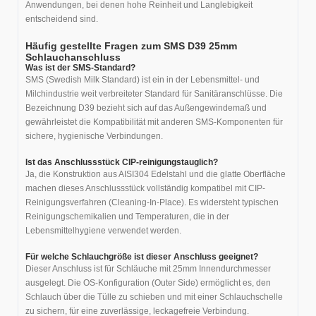
Anwendungen, bei denen hohe Reinheit und Langlebigkeit
entscheidend sind.
Häufig gestellte Fragen zum SMS D39 25mm
Schlauchanschluss
Was ist der SMS-Standard?
SMS (Swedish Milk Standard) ist ein in der Lebensmittel- und
Milchindustrie weit verbreiteter Standard für Sanitäranschlüsse. Die
Bezeichnung D39 bezieht sich auf das Außengewindemaß und
gewährleistet die Kompatibilität mit anderen SMS-Komponenten für
sichere, hygienische Verbindungen.
Ist das Anschlussstück CIP-reinigungstauglich?
Ja, die Konstruktion aus AISI304 Edelstahl und die glatte Oberfläche
machen dieses Anschlussstück vollständig kompatibel mit CIP-
Reinigungsverfahren (Cleaning-In-Place). Es widersteht typischen
Reinigungschemikalien und Temperaturen, die in der
Lebensmittelhygiene verwendet werden.
Für welche Schlauchgröße ist dieser Anschluss geeignet?
Dieser Anschluss ist für Schläuche mit 25mm Innendurchmesser
ausgelegt. Die OS-Konfiguration (Outer Side) ermöglicht es, den
Schlauch über die Tülle zu schieben und mit einer Schlauchschelle
zu sichern, für eine zuverlässige, leckagefreie Verbindung.