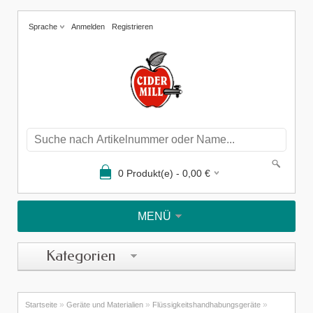
Sprache
Anmelden
Registrieren
0
Produkt(e) -
0,00
€
MENÜ
Kategorien
»
»
»
Startseite
Geräte und Materialien
Flüssigkeitshandhabungsgeräte