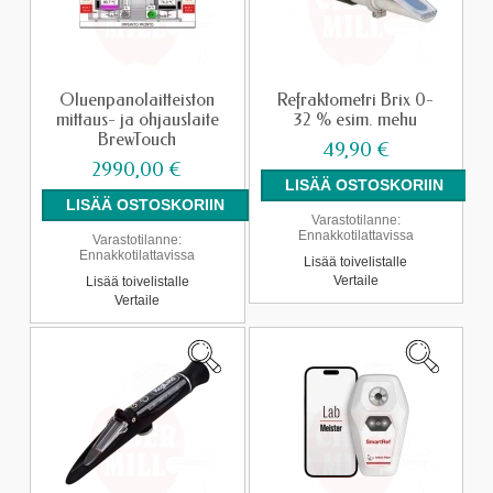
Oluenpanolaitteiston
Refraktometri Brix 0-
mittaus- ja ohjauslaite
32 % esim. mehu
BrewTouch
49,90 €
2990,00 €
Varastotilanne:
Ennakkotilattavissa
Varastotilanne:
Ennakkotilattavissa
Lisää toivelistalle
Vertaile
Lisää toivelistalle
Vertaile