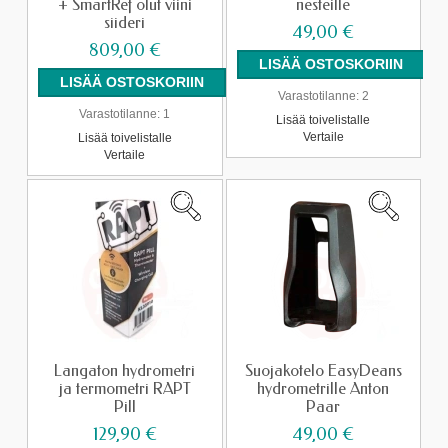
+ SmartRef olut viini
nesteille
siideri
49,00 €
809,00 €
Varastotilanne:
2
Varastotilanne:
1
Lisää toivelistalle
Vertaile
Lisää toivelistalle
Vertaile
Langaton hydrometri
Suojakotelo EasyDeans
ja termometri RAPT
hydrometrille Anton
Pill
Paar
129,90 €
49,00 €