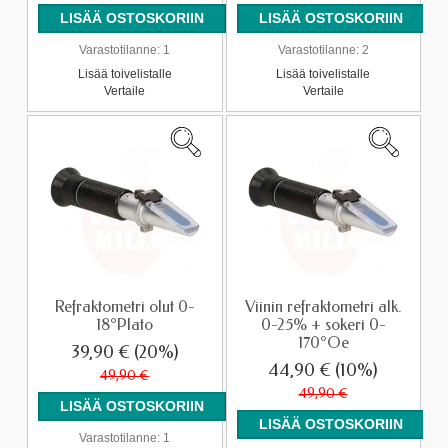
Varastotilanne:
1
Varastotilanne:
2
Lisää toivelistalle
Lisää toivelistalle
Vertaile
Vertaile
Refraktometri olut 0-
Viinin refraktometri alk.
18°Plato
0-25% + sokeri 0-
170°Oe
39,90 €
(20%)
44,90 €
(10%)
49,90 €
49,90 €
Varastotilanne:
1