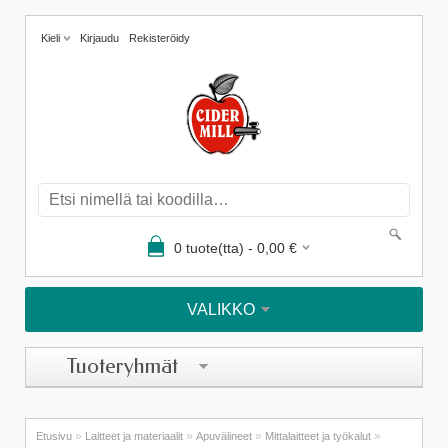
Kieli
Kirjaudu
Rekisteröidy
0
tuote(tta) -
0,00
€
VALIKKO
Tuoteryhmät
»
»
»
»
Etusivu
Laitteet ja materiaalit
Apuvälineet
Mittalaitteet ja työkalut