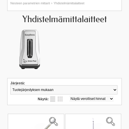
»
Nesteen parametrien mittarit
Yhdistelmämittalaitteet
Yhdistelmämittalaitteet
Järjestä:
Näytä: