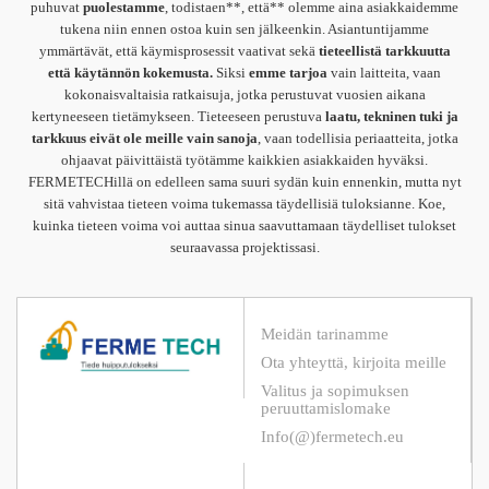
puhuvat
puolestamme
, todistaen**, että** olemme aina asiakkaidemme
tukena niin ennen ostoa kuin sen jälkeenkin. Asiantuntijamme
ymmärtävät, että käymisprosessit vaativat sekä
tieteellistä tarkkuutta
että käytännön kokemusta.
Siksi
emme tarjoa
vain laitteita, vaan
kokonaisvaltaisia ratkaisuja, jotka perustuvat vuosien aikana
kertyneeseen tietämykseen. Tieteeseen perustuva
laatu, tekninen tuki ja
tarkkuus eivät ole meille vain sanoja
, vaan todellisia periaatteita, jotka
ohjaavat päivittäistä työtämme kaikkien asiakkaiden hyväksi.
FERMETECHillä on edelleen sama suuri sydän kuin ennenkin, mutta nyt
sitä vahvistaa tieteen voima tukemassa täydellisiä tuloksianne. Koe,
kuinka tieteen voima voi auttaa sinua saavuttamaan täydelliset tulokset
seuraavassa projektissasi.
Meidän tarinamme
Ota yhteyttä, kirjoita meille
Valitus ja sopimuksen
peruuttamislomake
Info(@)fermetech.eu