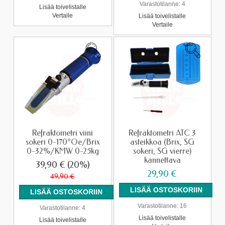
Varastotilanne:
4
Lisää toivelistalle
Vertaile
Lisää toivelistalle
Vertaile
Refraktometri viini
Refraktometri ATC 3
sokeri 0-170°Oe/Brix
asteikkoa (Brix, SG
0-32%/KMW 0-25kg
sokeri, SG vierre)
kannettava
39,90 €
(20%)
29,90 €
49,90 €
Varastotilanne:
16
Varastotilanne:
4
Lisää toivelistalle
Lisää toivelistalle