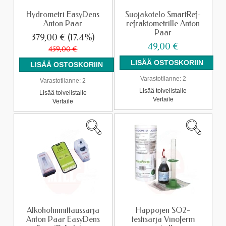
Hydrometri EasyDens
Suojakotelo SmartRef-
Anton Paar
refraktometrille Anton
Paar
379,00 €
(17.4%)
49,00 €
459,00 €
Varastotilanne:
2
Varastotilanne:
2
Lisää toivelistalle
Lisää toivelistalle
Vertaile
Vertaile
Alkoholinmittaussarja
Happojen SO2-
Anton Paar EasyDens
testisarja Vinoferm