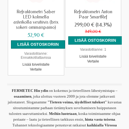
Refraktometri Saber
Refraktometri Anton
LED kolmella
Paar SmartRef
asteikolla vesitiivis (brix
299,00 €
(14.3%)
sokeri ominaispaino)
349,00 €
52,90 €
Varastotilanne:
1
Varastotilanne:
Lisää toivelistalle
Ennakkotilattavissa
Vertaile
Lisää toivelistalle
Vertaile
FERMETEC Hin ydin
on kokemus ja tieteellinen lähestymistapa –
osaaminen
, joka ulottuu vuoteen 2009 ja jota olemme jatkuvasti
jalostaneet. Sloganamme
"Tieteen voima, täydelliset tulokset"
kuvastaa
sitoutumistamme parhaan tietämyksen soveltamiseen huipputason
tulosten saavuttamiseksi.
Meihin luotetaan
, koska toimintaamme ohjaa
periaate – laatu ja tieteellinen tarkkuus ensin,
hinta vasta toisena
.
Tuhannet teknologiaamme perustuvat ratkaisut
kaikkialla Virossa