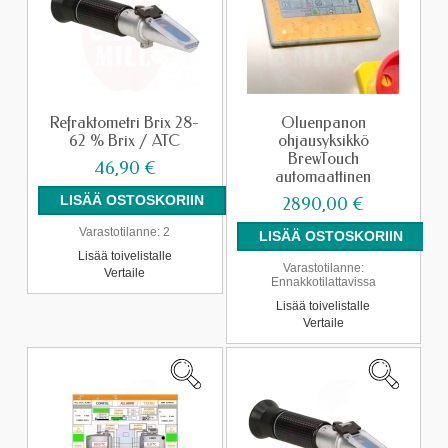
Refraktometri Brix 28-
Oluenpanon
62 % Brix / ATC
ohjausyksikkö
BrewTouch
46,90 €
automaattinen
2890,00 €
Varastotilanne:
2
Lisää toivelistalle
Varastotilanne:
Vertaile
Ennakkotilattavissa
Lisää toivelistalle
Vertaile