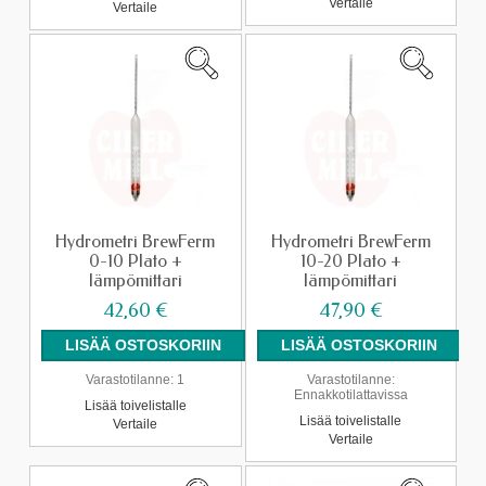
Vertaile
Vertaile
Hydrometri BrewFerm
Hydrometri BrewFerm
0-10 Plato +
10-20 Plato +
lämpömittari
lämpömittari
42,60 €
47,90 €
Varastotilanne:
1
Varastotilanne:
Ennakkotilattavissa
Lisää toivelistalle
Lisää toivelistalle
Vertaile
Vertaile