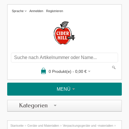
Sprache
Anmelden
Registrieren
0
Produkt(e) -
0,00
€
MENÜ
Kategorien
»
»
»
Startseite
Geräte und Materialien
Verpackungsgeräte und -materialien