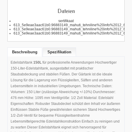
Dateien
sertifikaat
613_5e9eae3aac61b0.96883149_mahuti_tehniline%20info%2012_600.p
613_5e9eae3aac61b0.96883149_mahuti_tehniline%20info%2012_600.p
613_5e9eae3aac61b0.96883149_mahuti_tehniline%20info%2012_600.p
Beschreibung
Spezifikation
Edelstahltank
150L
für professionelle Anwendungen Hochwertiger
150-Liter-Edelstahltank, ausgestattet mit praktischer
Staubabdeckung und stabilen Füßen. Der Gärtank ist die ideale
Lösung für die Lagerung von Flüssigkeiten, Säften und anderen
Lebensmitteln in industriellen Umgebungen. Technische Daten:
Volumen: 150 Liter (zulässige Abweichung +/-10%) Durchmesser:
476 mm Höhe: 1095 mm Ventilgröße: 1/2 Zoll Material: Edelstahl
Eigenschaften: Robuster Staubdeckel schützt den Inhalt vor äußeren
Einflüssen Stabile Füße gewährleisten sicheren Stand Hochwertiges
1/2-Zoll-Ventil für bequeme Flüssigkeitsentnahme
Lebensmittelgerechte Edelstahlkonstruktion Einfach zu reinigen und
zu warten Dieser Edelstahltank eignet sich hervorragend für