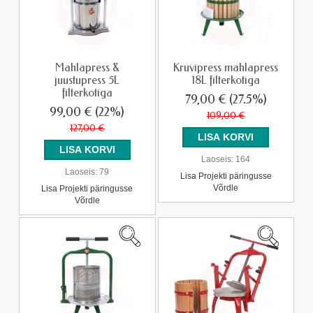
Mahlapress &
Kruvipress mahlapress
juustupress 5L
18L filterkotiga
filterkotiga
79,00 €
(27.5%)
99,00 €
(22%)
109,00 €
127,00 €
Laoseis:
164
Laoseis:
79
Lisa Projekti päringusse
Võrdle
Lisa Projekti päringusse
Võrdle