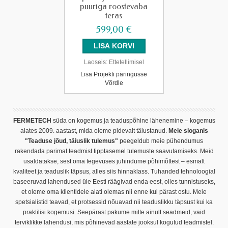
puuriga roostevaba
teras
599,00 €
Laoseis:
Ettetellimisel
Lisa Projekti päringusse
Võrdle
FERMETECH
süda on kogemus ja teaduspõhine lähenemine – kogemus
alates 2009. aastast, mida oleme pidevalt täiustanud.
Meie sloganis
"Teaduse jõud, täiuslik tulemus"
peegeldub meie pühendumus
rakendada parimat teadmist tipptasemel tulemuste saavutamiseks. Meid
usaldatakse, sest oma tegevuses juhindume põhimõttest – esmalt
kvaliteet ja teaduslik täpsus, alles siis hinnaklass. Tuhanded tehnoloogial
baseeruvad lahendused üle Eesti räägivad enda eest, olles tunnistuseks,
et oleme oma klientidele alati olemas nii enne kui pärast ostu. Meie
spetsialistid teavad, et protsessid nõuavad nii teaduslikku täpsust kui ka
praktilisi kogemusi. Seepärast pakume mitte ainult seadmeid, vaid
terviklikke lahendusi, mis põhinevad aastate jooksul kogutud teadmistel.