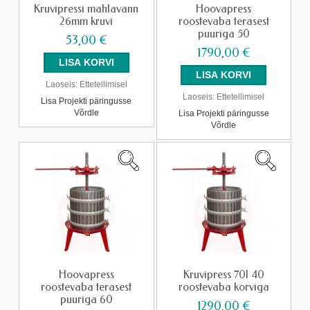
Kruvipressi mahlavann
Hoovapress
26mm kruvi
roostevaba terasest
puuriga 50
53,00 €
1790,00 €
Laoseis:
Ettetellimisel
Laoseis:
Ettetellimisel
Lisa Projekti päringusse
Võrdle
Lisa Projekti päringusse
Võrdle
Hoovapress
Kruvipress 70l 40
roostevaba terasest
roostevaba korviga
puuriga 60
1290,00 €