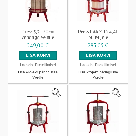
Press 9,7L 20cm
Press FARM 15 4,4L
vändaga veinile
puuviljale
249,00 €
285,05 €
Laoseis:
Ettetellimisel
Laoseis:
Ettetellimisel
Lisa Projekti päringusse
Lisa Projekti päringusse
Võrdle
Võrdle