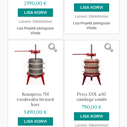
2390,00 €
Laoseis:
Ettetellimisel
Laoseis:
Ettetellimisel
Lisa Projekti päringusse
Võrdle
Lisa Projekti päringusse
Võrdle
Kruvipress 70l
Press 120L ø50
roostevaba terasest
vändaga veinile
korv
790,00 €
3490,00 €
Laoseis:
Ettetellimisel