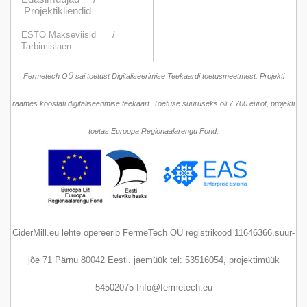
Projektikliendid
ESTO Makseviisid
/
Tarbimislaen
Fermetech OÜ sai toetust Digitaliseerimise Teekaardi toetusmeetmest. Projekti
raames koostati digitaliseerimise teekaart. Toetuse suuruseks oli 7 700 eurot, projekti
toetas Euroopa Regionaalarengu Fond.
CiderMill.eu lehte opereerib FermeTech OÜ registrikood 11646366,suur-
jõe 71 Pärnu 80042 Eesti. jaemüük tel: 53516054, projektimüük
54502075 Info@fermetech.eu