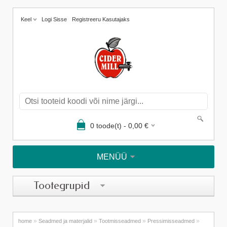
Keel
Logi Sisse
Registreeru Kasutajaks
0
toode(t) -
0,00
€
MENÜÜ
Tootegrupid
»
»
»
»
home
Seadmed ja materjalid
Tootmisseadmed
Pressimisseadmed