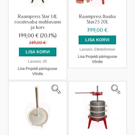
Raampress Star 14L
Raampress Itaalia
roostevaba mahlavann
Star25 20L
ja korv
399,00 €
199,00 €
(20.1%)
249,00 €
Laoseis:
Ettetellimisel
Lisa Projekti päringusse
Laoseis:
45
Võrdle
Lisa Projekti päringusse
Võrdle