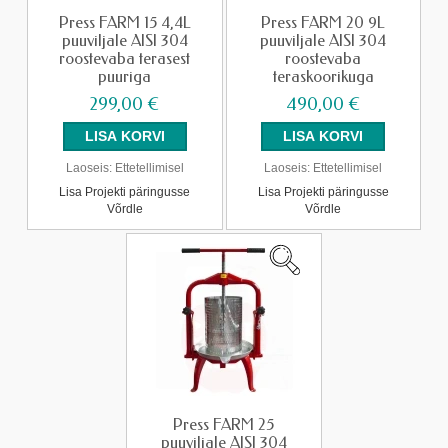
Press FARM 15 4,4L
Press FARM 20 9L
puuviljale AISI 304
puuviljale AISI 304
roostevaba terasest
roostevaba
puuriga
teraskoorikuga
299,00 €
490,00 €
Laoseis:
Ettetellimisel
Laoseis:
Ettetellimisel
Lisa Projekti päringusse
Lisa Projekti päringusse
Võrdle
Võrdle
Press FARM 25
puuviljale AISI 304