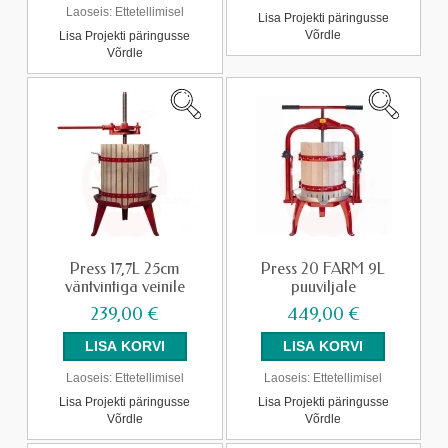
Laoseis:
Ettetellimisel
Lisa Projekti päringusse
Võrdle
Lisa Projekti päringusse
Võrdle
Press 17,7L 25cm
Press 20 FARM 9L
väntvintiga veinile
puuviljale
239,00 €
449,00 €
Laoseis:
Ettetellimisel
Laoseis:
Ettetellimisel
Lisa Projekti päringusse
Lisa Projekti päringusse
Võrdle
Võrdle