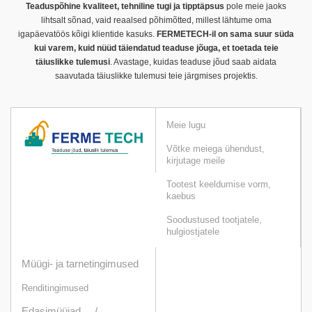
Teaduspõhine kvaliteet, tehniline tugi ja tipptäpsus
pole meie jaoks
lihtsalt sõnad, vaid reaalsed põhimõtted, millest lähtume oma
igapäevatöös kõigi klientide kasuks.
FERMETECH-il on sama suur süda
kui varem, kuid nüüd täiendatud teaduse jõuga, et toetada teie
täiuslikke tulemusi
. Avastage, kuidas teaduse jõud saab aidata
saavutada täiuslikke tulemusi teie järgmises projektis.
Meie lugu
Võtke meiega ühendust,
kirjutage meile
Tootest keeldumise vorm,
kaebus
Soodustused tootjatele,
hulgiostjatele
Müügi- ja tarnetingimused
Renditingimused
Edasimüüjad /