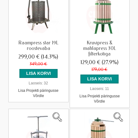
Raampress star 19L
Kruvipress &
roostevaba
mahlapress 30L
filterkotiga
299,00 €
(14.3%)
129,00 €
(27.9%)
349,00 €
179,00 €
Laoseis:
32
Laoseis:
11
Lisa Projekti päringusse
Võrdle
Lisa Projekti päringusse
Võrdle