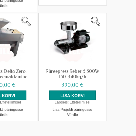
kti päringusse
õrdle
s Delta Zero.
Püreepress Reber 5 500W
 eemaldamine
150-340kg/h
0,00 €
390,00 €
Ettetellimisel
Laoseis:
Ettetellimisel
kti päringusse
Lisa Projekti päringusse
õrdle
Võrdle