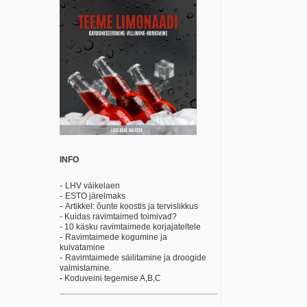
INFO
-
LHV väikelaen
-
ESTO järelmaks
-
Artikkel: õunte koostis ja tervislikkus
- Kuidas ravimtaimed toimivad?
- 10 käsku ravimtaimede korjajateltele
-
Ravimtaimede kogumine ja
kuivatamine
-
Ravimtaimede säilitamine ja droogide
e.
valmistamin
-
Koduveini tegemise A,B,C
.