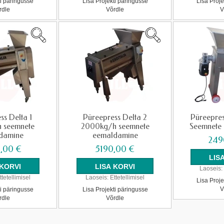
ti päringusse
Lisa Projekti päringusse
Lisa Proje
rdle
Võrdle
V
ss Delta 1
Püreepress Delta 2
Püreepres
 seemnete
2000kg/h seemnete
Seemnete
damine
eemaldamine
249
,00 €
5190,00 €
Laoseis:
ttetellimisel
Laoseis:
Ettetellimisel
Lisa Proje
V
ti päringusse
Lisa Projekti päringusse
rdle
Võrdle