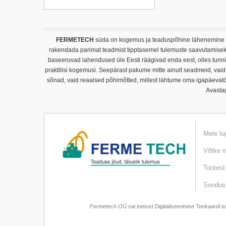
FERMETECH
süda on kogemus ja teaduspõhine lähenemine – 
rakendada parimat teadmist tipptasemel tulemuste saavutamiseks.
baseeruvad lahendused üle Eesti räägivad enda eest, olles tunnist
praktilisi kogemusi. Seepärast pakume mitte ainult seadmeid, vaid
sõnad, vaid reaalsed põhimõtted, millest lähtume oma igapäevatö
Avastag
Meie lu
Võtke m
Tootest
Soodust
Fermetech OÜ sai toetust Digitaliseerimise Teekaardi to