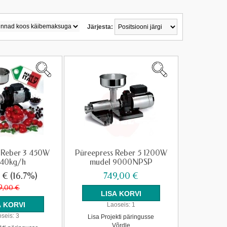
Järjesta:
 Reber 3 450W
Püreepress Reber 5 1200W
140kg/h
mudel 9000NPSP
0 €
(16.7%)
749,00 €
9,00 €
Laoseis:
1
seis:
3
Lisa Projekti päringusse
Võrdle