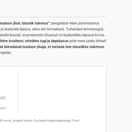
eaduse jõud, täiuslik tulemus"
peegeldub meie pühendumus
a teaduslik täpsus, alles siis hinnaklass. Tuhanded tehnoloogial
istid teavad, et protsessid nõuavad nii teaduslikku täpsust kui ka
ine kvaliteet, tehniline tugi ja tipptäpsus
pole meie jaoks lihtsalt
täiendatud teaduse jõuga, et toetada teie täiuslikke tulemusi
.
ojektis.
did
laen
700 eurot, projekti toetas Euroopa Regionaalarengu Fond.