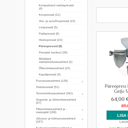
Kompaktsed mahlapressid
(4)
Korvpressid (21)
Vee- ja suruõhupressid (15)
Lintpressid (5)
Pakkpressid (6)
Hüdropressid (23)
Püreepressid (8)
Presside tarvikud (39)
Mobiilsed
mahlatöötlusseadmed (2)
Õlitootmisseadmed (15)
Kapslipressid (5)
Purustusseadmed (128)
Püreepress
Toidukuivatid (51)
Grifo
Termotöötlusseadmed (391)
64,00 
Segamis- ja sõelumisseadmed
(47)
89,
Filtreerimisseadmed ja -
materjalid (199)
Jahutus- ja külmutusseadmed
Laose
(167)
Karboniseerimisseadmed ja