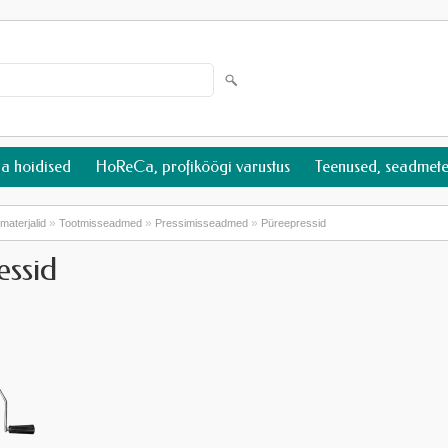
ja hoidised
HoReCa, profiköögi varustus
Teenused, seadmete
»
»
»
materjalid
Tootmisseadmed
Pressimisseadmed
Püreepressid
essid