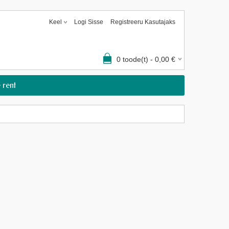
Keel
Logi Sisse
Registreeru Kasutajaks
0
toode(t) -
0,00
€
 rent