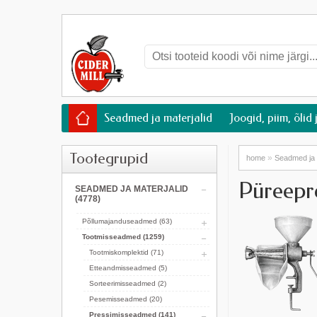
Seadmed ja materjalid
Joogid, piim, õlid 
Tootegrupid
»
home
Seadmed ja 
Püreepr
SEADMED JA MATERJALID
(4778)
Põllumajanduseadmed (63)
Tootmisseadmed (1259)
Tootmiskomplektid (71)
Etteandmisseadmed (5)
Sorteerimisseadmed (2)
Pesemisseadmed (20)
Pressimisseadmed (141)