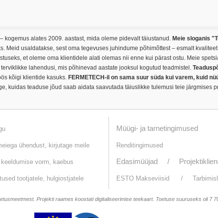
kogemus alates 2009. aastast, mida oleme pidevalt täiustanud.
Meie sloganis "T
 Meid usaldatakse, sest oma tegevuses juhindume põhimõttest – esmalt kvaliteet j
useks, et oleme oma klientidele alati olemas nii enne kui pärast ostu. Meie spetsial
 terviklikke lahendusi, mis põhinevad aastate jooksul kogutud teadmistel.
Teaduspõh
ös kõigi klientide kasuks.
FERMETECH-il on sama suur süda kui varem, kuid nüüd 
e, kuidas teaduse jõud saab aidata saavutada täiuslikke tulemusi teie järgmises pr
Müügi- ja tarnetingimused
gu
eiega ühendust, kirjutage meile
Renditingimused
Edasimüüjad /
Projektiklien
 keeldumise vorm, kaebus
used tootjatele, hulgiostjatele
ESTO Makseviisid
/
Tarbimis
etusmeetmest. Projekti raames koostati digitaliseerimise teekaart. Toetuse suuruseks oli 7 