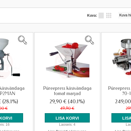
Kuva:
 käsivändaga
Püreepress käsivändaga
Püreepress
 SP2MAN
tomat marjad
70-
€
(28.1%)
29,90 €
(40.1%)
249,0
00 €
49,90 €
29
is:
16
Laoseis:
4
Lao