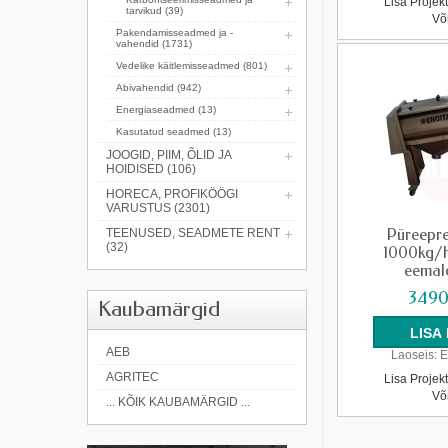
Lisa Projek
tarvikud (39)
Võ
Pakendamisseadmed ja -
vahendid (1731)
Vedelike käitlemisseadmed (801)
Abivahendid (942)
Energiaseadmed (13)
Kasutatud seadmed (13)
JOOGID, PIIM, ÕLID JA
HOIDISED (106)
HORECA, PROFIKÖÖGI
VARUSTUS (2301)
Püreepre
TEENUSED, SEADMETE RENT
(32)
1000kg/h
eemal
3490
Kaubamärgid
AEB
Laoseis:
E
AGRITEC
Lisa Projek
Võ
... KÕIK KAUBAMÄRGID ...