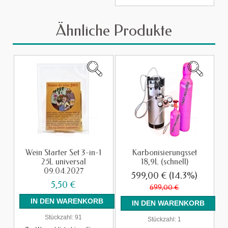
Ähnliche Produkte
Wein Starter Set 3-in-1
Karbonisierungsset
25L universal
18,9L (schnell)
09.04.2027
599,00 €
(14.3%)
5,50 €
699,00 €
Stückzahl:
91
Stückzahl:
1