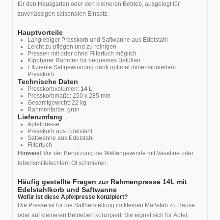
für den Hausgarten oder den kleineren Betrieb, ausgelegt für
zuverlässigen saisonalen Einsatz.
Hauptvorteile
Langlebiger Presskorb und Saftwanne aus Edelstahl
Leicht zu pflegen und zu reinigen
Pressen mit oder ohne Filtertuch möglich
Kippbarer Rahmen für bequemes Befüllen
Effiziente Saftgewinnung dank optimal dimensioniertem
Presskorb
Technische Daten
Presskorbvolumen:
14 L
Presskorbmaße: 250 x 285 mm
Gesamtgewicht: 22 kg
Rahmenfarbe: grün
Lieferumfang
Apfelpresse
Presskorb aus Edelstahl
Saftwanne aus Edelstahl
Filtertuch
Hinweis!
Vor der Benutzung die Wellengewinde mit Vaseline oder
lebensmittelechtem Öl schmieren.
Häufig gestellte Fragen zur Rahmenpresse 14L mit
Edelstahlkorb und Saftwanne
Wofür ist diese Apfelpresse konzipiert?
Die Presse ist für die Saftherstellung im kleinen Maßstab zu Hause
oder auf kleineren Betrieben konzipiert. Sie eignet sich für Äpfel,