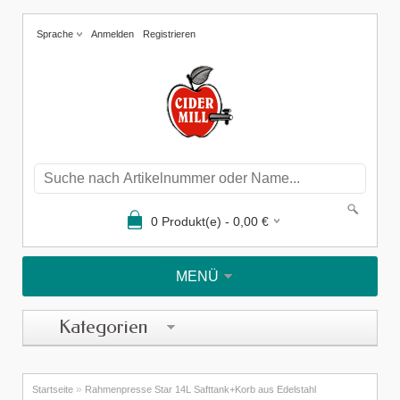
Sprache
Anmelden
Registrieren
0
Produkt(e) -
0,00
€
MENÜ
Kategorien
»
Startseite
Rahmenpresse Star 14L Safttank+Korb aus Edelstahl