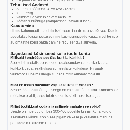
Reguleeritav surve korkide paigaldamiseks
Tehnilised Andmed
Seadme mõõtmed: 375x325x745mm
Kaal: 25kg
Valmistatud vastupidavast metallist
Töötab suruõhuga (kompressor lisavarustuses)
Kasutamine
Lihtne kahenuputiline juhtimissüsteem tagab mugava töövoo. Korgid
asetatakse käsitsi pesasse ning käivitusnuppude vajutamisel toimub
automaatne korgi paigaldamine reguleeritava survega.
Sagedased küsimused selle toote kohta
Milliseid korgitüüpe see üks korkija käsitleb?
See sobib metallkroonkorkide, pealesurutavate plastkorkide ja
korkkorkidega, sealhulgas sünteetiliste korkidega. Nii saab
väiketootja ühe masinaga sulgeda mitut erinevat tootestiili.
Mida on lisaks masinale vaja selle kasutamiseks?
Seade töötab suruõhuga, seega on vaja suruõhuallikat. Kompressor
müüakse eraldi ja see tuleb korkimistsükli jaoks ise tagada.
Millist tootlikkust oodata ja millisele mahule see sobib?
Seade on mõeldud umbes 300-400 pudelile tunnis. Kuna korgid
asetatakse käsitsi, sobib see pigem väikese ja keskmise mahuga
partiidele kui kiiretele liinidele.