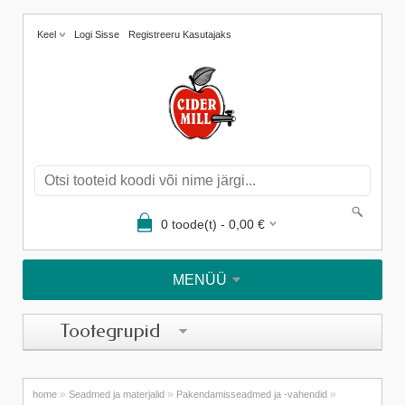
Keel
Logi Sisse
Registreeru Kasutajaks
0
toode(t) -
0,00
€
MENÜÜ
Tootegrupid
»
»
»
home
Seadmed ja materjalid
Pakendamisseadmed ja -vahendid