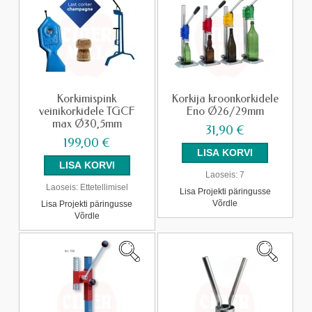
Korkimispink
Korkija kroonkorkidele
veinikorkidele TGCF
Eno Ø26/29mm
max Ø30,5mm
31,90 €
199,00 €
Laoseis:
7
Laoseis:
Ettetellimisel
Lisa Projekti päringusse
Võrdle
Lisa Projekti päringusse
Võrdle