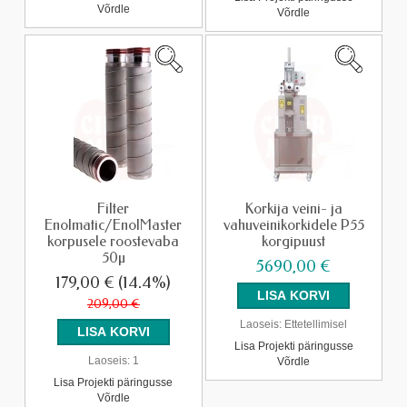
Võrdle
Võrdle
Filter
Korkija veini- ja
Enolmatic/EnolMaster
vahuveinikorkidele P55
korpusele roostevaba
korgipuust
50µ
5690,00 €
179,00 €
(14.4%)
209,00 €
Laoseis:
Ettetellimisel
Lisa Projekti päringusse
Laoseis:
1
Võrdle
Lisa Projekti päringusse
Võrdle