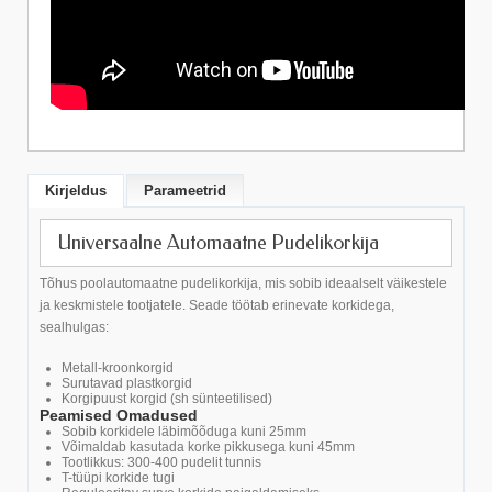
Kirjeldus
Parameetrid
Universaalne Automaatne Pudelikorkija
Tõhus poolautomaatne pudelikorkija, mis sobib ideaalselt väikestele
ja keskmistele tootjatele. Seade töötab erinevate korkidega,
sealhulgas:
Metall-kroonkorgid
Surutavad plastkorgid
Korgipuust korgid (sh sünteetilised)
Peamised Omadused
Sobib korkidele läbimõõduga kuni 25mm
Võimaldab kasutada korke pikkusega kuni 45mm
Tootlikkus: 300-400 pudelit tunnis
T-tüüpi korkide tugi