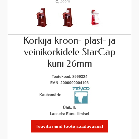
Zoom
Korkija kroon- plast- ja
veinikorkidele StarCap
kuni 26mm
Tootekood:
8999324
EAN:
2000000004198
Kaubamärk:
Ühik:
tk
Laoseis:
Ettetellimisel
Teavita mind toote saadavusest