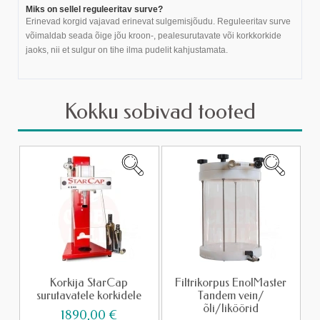
Miks on sellel reguleeritav surve?
Erinevad korgid vajavad erinevat sulgemisjõudu. Reguleeritav surve
võimaldab seada õige jõu kroon-, pealesurutavate või korkkorkide
jaoks, nii et sulgur on tihe ilma pudelit kahjustamata.
Kokku sobivad tooted
Korkija StarCap
Filtrikorpus EnolMaster
surutavatele korkidele
Tandem vein/
õli/liköörid
1890,00 €