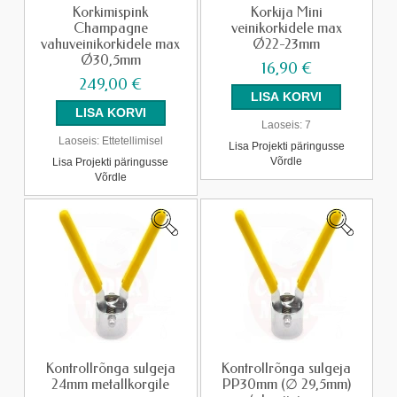
Korkimispink
Korkija Mini
Champagne
veinikorkidele max
vahuveinikorkidele max
Ø22-23mm
Ø30,5mm
16,90 €
249,00 €
Laoseis:
7
Laoseis:
Ettetellimisel
Lisa Projekti päringusse
Võrdle
Lisa Projekti päringusse
Võrdle
Kontrollrõnga sulgeja
Kontrollrõnga sulgeja
24mm metallkorgile
PP30mm (∅ 29,5mm)