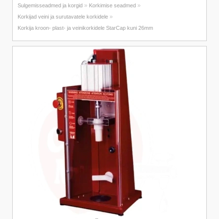
»
»
Sulgemisseadmed ja korgid
Korkimise seadmed
»
Korkijad veini ja surutavatele korkidele
Korkija kroon- plast- ja veinikorkidele StarCap kuni 26mm