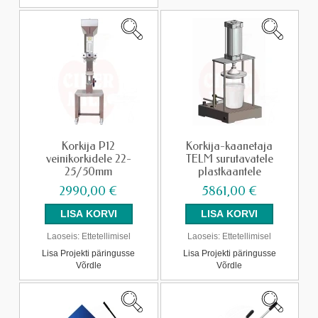
Korkija P12
Korkija-kaanetaja
veinikorkidele 22-
TELM surutavatele
25/50mm
plastkaantele
2990,00 €
5861,00 €
Laoseis:
Ettetellimisel
Laoseis:
Ettetellimisel
Lisa Projekti päringusse
Lisa Projekti päringusse
Võrdle
Võrdle