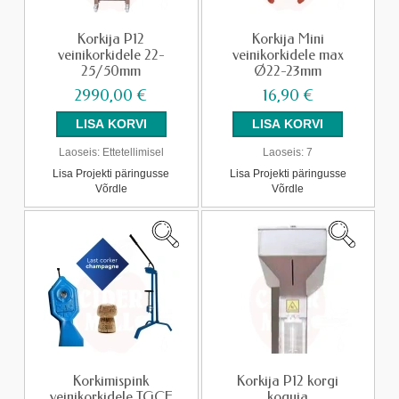
Korkija P12
Korkija Mini
veinikorkidele 22-
veinikorkidele max
25/50mm
Ø22-23mm
2990,00 €
16,90 €
Laoseis:
Ettetellimisel
Laoseis:
7
Lisa Projekti päringusse
Lisa Projekti päringusse
Võrdle
Võrdle
Korkimispink
Korkija P12 korgi
veinikorkidele TGCF
koguja