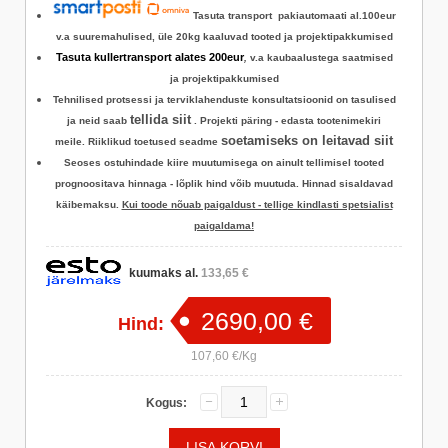
Tasuta transport pakiautomaati al.100eur
v.a suuremahulised, üle 20kg kaaluvad tooted ja projektipakkumised
Tasuta kullertransport alates 200eur
,
v.a kaubaalustega saatmised
ja projektipakkumised
Tehnilised protsessi ja terviklahenduste konsultatsioonid on tasulised
tellida siit
ja neid saab
.
Projekti päring - edasta tootenimekiri
soetamiseks on leitavad siit
meile. Riiklikud toetused seadme
Seoses ostuhindade kiire muutumisega on ainult tellimisel tooted
prognoositava hinnaga - lõplik hind võib muutuda. Hinnad sisaldavad
käibemaksu.
Kui toode nõuab paigaldust - tellige kindlasti spetsialist
paigaldama!
kuumaks al.
133,65 €
2690,00 €
Hind:
107,60 €/Kg
Kogus: