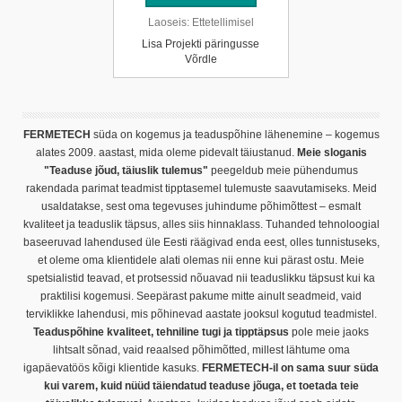
Laoseis:
Ettetellimisel
Lisa Projekti päringusse
Võrdle
FERMETECH
süda on kogemus ja teaduspõhine lähenemine – kogemus
alates 2009. aastast, mida oleme pidevalt täiustanud.
Meie sloganis
"Teaduse jõud, täiuslik tulemus"
peegeldub meie pühendumus
rakendada parimat teadmist tipptasemel tulemuste saavutamiseks. Meid
usaldatakse, sest oma tegevuses juhindume põhimõttest – esmalt
kvaliteet ja teaduslik täpsus, alles siis hinnaklass. Tuhanded tehnoloogial
baseeruvad lahendused üle Eesti räägivad enda eest, olles tunnistuseks,
et oleme oma klientidele alati olemas nii enne kui pärast ostu. Meie
spetsialistid teavad, et protsessid nõuavad nii teaduslikku täpsust kui ka
praktilisi kogemusi. Seepärast pakume mitte ainult seadmeid, vaid
terviklikke lahendusi, mis põhinevad aastate jooksul kogutud teadmistel.
Teaduspõhine kvaliteet, tehniline tugi ja tipptäpsus
pole meie jaoks
lihtsalt sõnad, vaid reaalsed põhimõtted, millest lähtume oma
igapäevatöös kõigi klientide kasuks.
FERMETECH-il on sama suur süda
kui varem, kuid nüüd täiendatud teaduse jõuga, et toetada teie