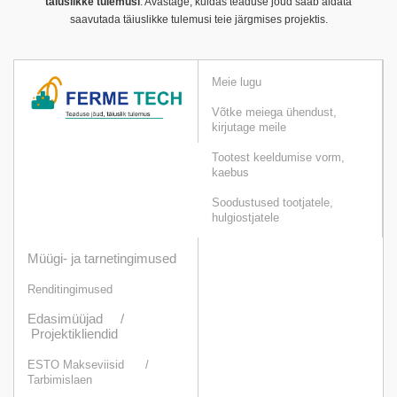
täiuslikke tulemusi
. Avastage, kuidas teaduse jõud saab aidata
saavutada täiuslikke tulemusi teie järgmises projektis.
Meie lugu
Võtke meiega ühendust,
kirjutage meile
Tootest keeldumise vorm,
kaebus
Soodustused tootjatele,
hulgiostjatele
Müügi- ja tarnetingimused
Renditingimused
Edasimüüjad /
Projektikliendid
ESTO Makseviisid
/
Tarbimislaen