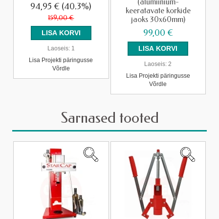
(alumiinium-
94,95 €
(40.3%)
keeratavate korkide
159,00 €
jaoks 30x60mm)
99,00 €
Laoseis:
1
Lisa Projekti päringusse
Laoseis:
2
Võrdle
Lisa Projekti päringusse
Võrdle
Sarnased tooted