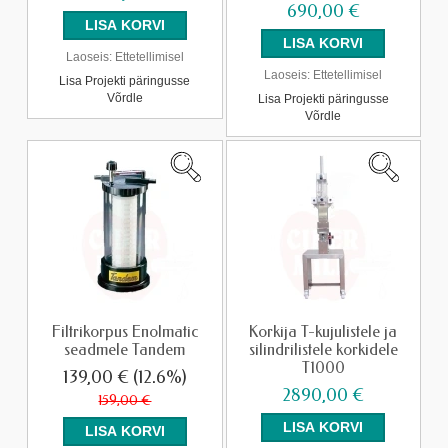
690,00 €
Laoseis:
Ettetellimisel
Laoseis:
Ettetellimisel
Lisa Projekti päringusse
Võrdle
Lisa Projekti päringusse
Võrdle
Filtrikorpus Enolmatic
Korkija T-kujulistele ja
seadmele Tandem
silindrilistele korkidele
T1000
139,00 €
(12.6%)
2890,00 €
159,00 €