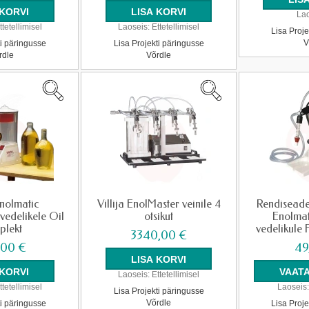
Lao
ttetellimisel
Laoseis:
Ettetellimisel
Lisa Proje
V
ti päringusse
Lisa Projekti päringusse
rdle
Võrdle
Enolmatic
Villija EnolMaster veinile 4
Rendiseade
 vedelikele Oil
otsikut
Enolmat
plekt
vedelikule 
3340,00 €
,00 €
49
VAAT
Laoseis:
Ettetellimisel
ttetellimisel
Laoseis:
Lisa Projekti päringusse
Võrdle
ti päringusse
Lisa Proje