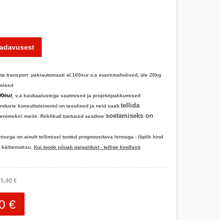
aadavusest
ta transport pakiautomaati al.100eur
v.a suuremahulised, üle 20kg
umised
00eur
,
v.a kaubaalustega saatmised ja projektipakkumised
tellida
enduste konsultatsioonid on tasulised ja neid saab
soetamiseks on
otenimekiri meile. Riiklikud toetused seadme
sega on ainult tellimisel tooted prognoositava hinnaga - lõplik hind
d käibemaksu.
Kui toode nõuab paigaldust - tellige kindlasti
5,40 €
0 €