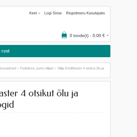
Keel
Logi Sisse
Registreeru Kasutajaks
0
toode(t) -
0,00
€
 rent
»
»
imisseadmed
Pudelisse, purki villijad
Villija EnolMaster 4 otsikut õlu ja
aster 4 otsikut õlu ja
ogid