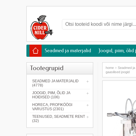
Seadmed ja materjalid
Joogid, piim, õlid 
Tootegrupid
»
home
Seadmed ja 
gaasilised joogid
SEADMED JA MATERJALID
(4778)
JOOGID, PIIM, ÕLID JA
HOIDISED (106)
HORECA, PROFIKÖÖGI
VARUSTUS (2301)
TEENUSED, SEADMETE RENT
(32)