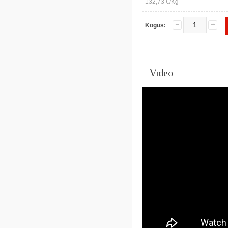
132,73 €/Kg
Kogus:
Video