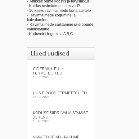
-
Artikkel: õunte koostis ja tervislikkus
- Kuidas ravimtaimed toimivad?
- 10 käsku ravimtaimede korjajateltele
-
Ravimtaimede kogumine ja
kuivatamine
-
Ravimtaimede säilitamine ja droogide
e.
valmistamin
-
Koduveini tegemise A,B,C
.
Uued uudised
CIDERMILL.EU ->
FERMETECH.EU
13.03.2026
UUS E-POOD FERMETECH.EU
05.03.2026
KODUSE SIIDRI VALMISTAMISE
JUHEND
13.10.2025
VÄIKETOOTJAD - PAKUME