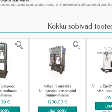
eotsikud heas korras?
oolikud pärast iga kasutust puhta veega, eriti suhkrurikaste või gaseeritud vedelike 
Kokku sobivad toote
 täitepead
Villija 4 pudelile
Villija Enol
ine mahuandur
lauapealne raskusjõul
viskoosn
llimine
kuumvillimine
359
,00 €
1290,00 €
Laoseis: