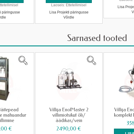
ttetellimisel
Laoseis:
Ettetellimisel
Lisa Proje
V
ti päringusse
Lisa Projekti päringusse
rdle
Võrdle
Sarnased tooted
 täitepead
Villija EnolMaster 2
Villija En
ine mahuandur
villimiotsikut õli/
komplekt 
llimine
äädikas/vein
35
,00 €
2490,00 €