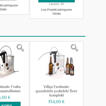
Laoseis:
40
kti päringusse
õrdle
Lisa Projekti päringusse
Võrdle
olmatic Frutta
Villija Enolmatic
kuumvillimine
gaasilistele jookidele Beer
komplekt
8,00 €
354,00 €