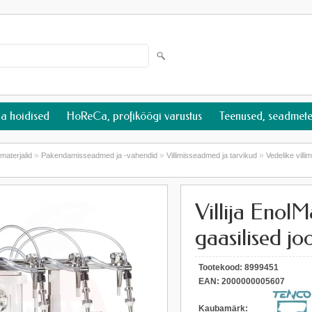
ja hoidised
HoReCa, profiköögi varustus
Teenused, seadmete
»
»
»
materjalid
Pakendamisseadmed ja -vahendid
Villimisseadmed ja tarvikud
Vedelike vill
Villija EnolM
gaasilised jo
Tootekood:
8999451
EAN:
2000000005607
Kaubamärk: