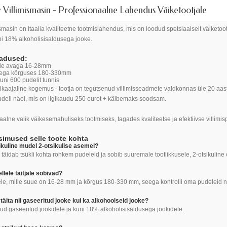
Villimismasin - Professionaalne Lahendus Väiketootjale
smasin on Itaalia kvaliteetne tootmislahendus, mis on loodud spetsiaalselt väiketoo
uni 18% alkoholisisaldusega jooke.
madused:
ele avaga 16-28mm
tega kõrguses 180-330mm
 kuni 600 pudelit tunnis
aajaline kogemus - tootja on tegutsenud villimisseadmete valdkonnas üle 20 aasta
mudeli näol, mis on ligikaudu 250 eurot + käibemaks soodsam.
alne valik väikesemahuliseks tootmiseks, tagades kvaliteetse ja efektiivse villimisp
imused selle toote kohta
sikuline mudel 2-otsikulise asemel?
 täidab tsükli kohta rohkem pudeleid ja sobib suuremale tootlikkusele, 2-otsikulin
ellele täitjale sobivad?
le, mille suue on 16-28 mm ja kõrgus 180-330 mm, seega kontrolli oma pudeleid ne
täita nii gaseeritud jooke kui ka alkohoolseid jooke?
ud gaseeritud jookidele ja kuni 18% alkoholisisaldusega jookidele.