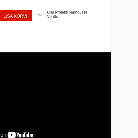
Lisa Projekti päringusse
- või -
Võrdle