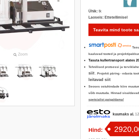
Ühik:
tk
Laoseis:
Ettetellimisel
Teavita mind toote s
Tasu
Zoom
kaaluvad tooted ja projektipakk
Tasuta kullertransport alates 2
Tehnilised protsessi ja terviklah
siit
.
Projekti päring - edasta to
leitavad siit
Seoses ostuhindade kiire muutumi
võib muutuda. Hinnad sisaldava
spetsialist paigaldama!
kuumaks al.
12
2920,0
Hind: