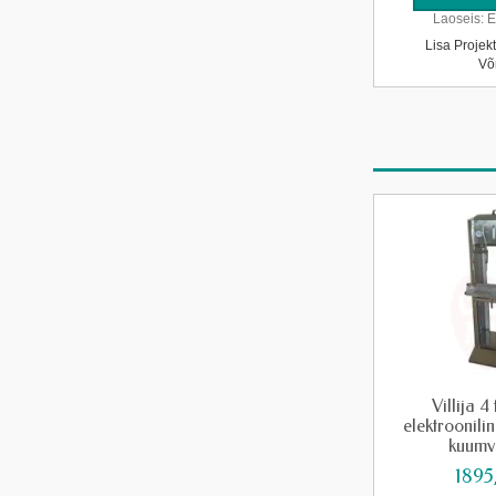
Laoseis:
E
Lisa Projek
Võ
Villija 4
elektroonil
kuumvi
1895