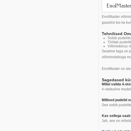
EnolMaster 
EnolMaster villimi
gaasilisi kui ka k
Tehnilised O
Sobib pudelit
Töötab pudeli
Villimiskiirus:
Seadme taga on pik
villimisotsikuga 
EnolMaster on idea
Sagedased küs
Millal valida 4-ot
4-otsikuline mudel
Millised pudelid s
See sobib pudelite
Kas sellega saab 
Jah, see on mõeld