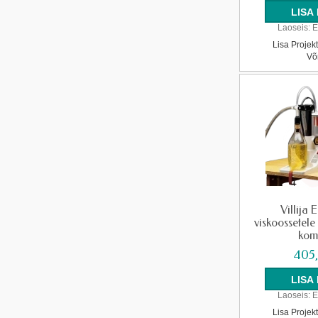
Laoseis:
E
Lisa Projek
Võ
Villija 
viskoossetele
kom
405
Laoseis:
E
Lisa Projek