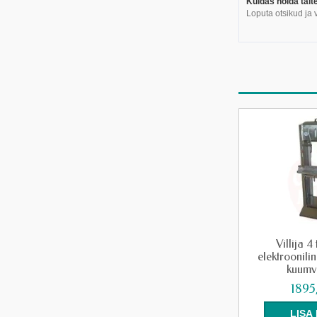
Kuidas hoida täit
Loputa otsikud ja v
Villija 4
elektroonil
kuumvi
1895