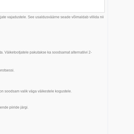
tjate vajadustele. See usaldusväärne seade võimaldab villida nii
. Väiketootjatele pakutakse ka soodsamat alternatiivi 2-
rotsessi.
e on soodsam valik väga väikestele kogustele.
nde piiride järgi.