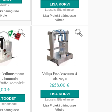
seis:
2
Laoseis:
Ettetellimisel
kti päringusse
õrdle
Lisa Projekti päringusse
Võrdle
: Villimismasin
Villija Eno Vacuum 4
ic kuumale
otsikuga
Frutta komplekt
2658,00 €
,00 €
A TOODET
Laoseis:
Ettetellimisel
Renditoode
Lisa Projekti päringusse
Võrdle
kti päringusse