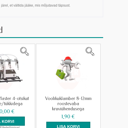
järel, et vältida jääke, mis mõjutavad täpsust.
d
Master 4-otsikut
Voolikuklamber 8-12mm
e/tükkidega
roostevaba
kruviühendusega
0,00 €
1,90 €
Ettetellimisel