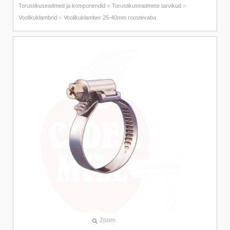
»
»
Torustikuseadmed ja komponendid
Torustikuseadmete tarvikud
»
Voolikuklambrid
Voolikuklamber 25-40mm roostevaba
Zoom