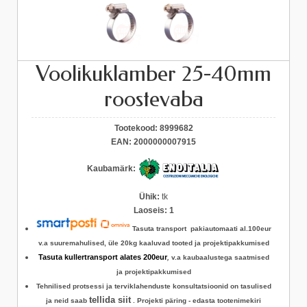
Voolikuklamber 25-40mm
roostevaba
Tootekood:
8999682
EAN:
2000000007915
Kaubamärk:
Ühik:
tk
Laoseis:
1
Tasuta transport pakiautomaati al.100eur
v.a suuremahulised, üle 20kg kaaluvad tooted ja projektipakkumised
Tasuta kullertransport alates 200eur
,
v.a kaubaalustega saatmised
ja projektipakkumised
Tehnilised protsessi ja terviklahenduste konsultatsioonid on tasulised
tellida siit
ja neid saab
.
Projekti päring - edasta tootenimekiri