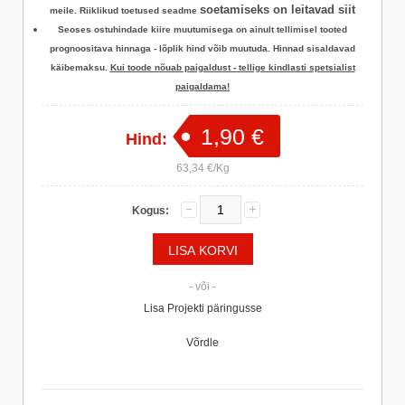
soetamiseks on leitavad siit
meile. Riiklikud toetused seadme
Seoses ostuhindade kiire muutumisega on ainult tellimisel tooted
prognoositava hinnaga - lõplik hind võib muutuda. Hinnad sisaldavad
käibemaksu.
Kui toode nõuab paigaldust - tellige kindlasti spetsialist
paigaldama!
1,90 €
Hind:
63,34 €/Kg
Kogus:
- või -
Lisa Projekti päringusse
Võrdle