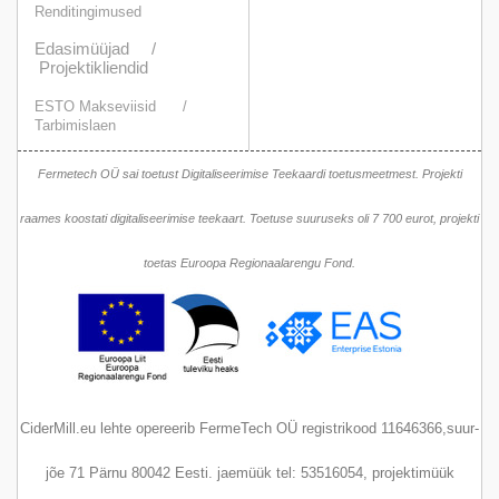
Renditingimused
Edasimüüjad /
Projektikliendid
ESTO Makseviisid
/
Tarbimislaen
Fermetech OÜ sai toetust Digitaliseerimise Teekaardi toetusmeetmest. Projekti
raames koostati digitaliseerimise teekaart. Toetuse suuruseks oli 7 700 eurot, projekti
toetas Euroopa Regionaalarengu Fond.
CiderMill.eu lehte opereerib FermeTech OÜ registrikood 11646366,suur-
jõe 71 Pärnu 80042 Eesti. jaemüük tel: 53516054, projektimüük