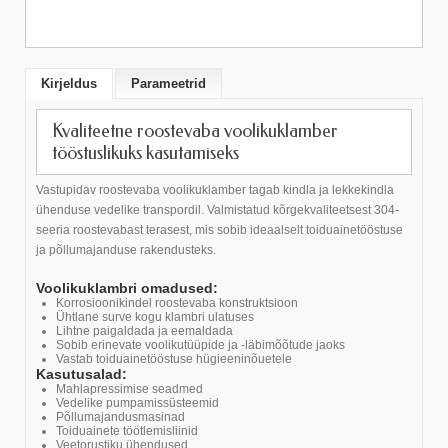
Kirjeldus
Parameetrid
Kvaliteetne roostevaba voolikuklamber
tööstuslikuks kasutamiseks
Vastupidav roostevaba voolikuklamber tagab kindla ja lekkekindla
ühenduse vedelike transpordil. Valmistatud kõrgekvaliteetsest 304-
seeria roostevabast terasest, mis sobib ideaalselt toiduainetööstuse
ja põllumajanduse rakendusteks.
Voolikuklambri omadused:
Korrosioonikindel roostevaba konstruktsioon
Ühtlane surve kogu klambri ulatuses
Lihtne paigaldada ja eemaldada
Sobib erinevate voolikutüüpide ja -läbimõõtude jaoks
Vastab toiduainetööstuse hügieeninõuetele
Kasutusalad:
Mahlapressimise seadmed
Vedelike pumpamissüsteemid
Põllumajandusmasinad
Toiduainete töötlemisliinid
Veetorustiku ühendused