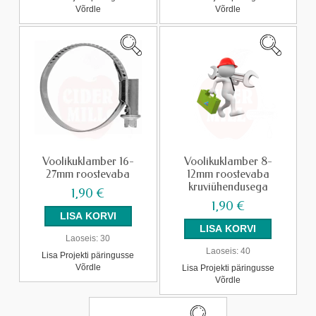
Võrdle
Võrdle
Voolikuklamber 16-
Voolikuklamber 8-
27mm roostevaba
12mm roostevaba
kruviühendusega
1,90 €
1,90 €
Laoseis:
30
Laoseis:
40
Lisa Projekti päringusse
Võrdle
Lisa Projekti päringusse
Võrdle