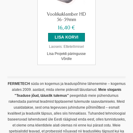
Voolikuklamber HD
56-59mm
16,40 €
Laoseis:
Ettetellimisel
Lisa Projekti päringusse
Võrdle
FERMETECH
süda on kogemus ja teaduspõhine lähenemine – kogemus
alates 2009. aastast, mida oleme pidevalt täiustanud.
Meie sloganis
"Teaduse jõud, täiuslik tulemus"
peegeldub meie pühendumus
rakendada parimat teadmist tipptasemel tulemuste saavutamiseks. Meid
usaldatakse, sest oma tegevuses juhindume põhimõttest – esmalt
kvaliteet ja teaduslik täpsus, alles siis hinnaklass. Tuhanded tehnoloogial
baseeruvad lahendused üle Eesti räägivad enda eest, olles tunnistuseks,
et oleme oma klientidele alati olemas nii enne kui pärast ostu. Meie
spetsialistid teavad, et protsessid nõuavad nii teaduslikku täpsust kui ka