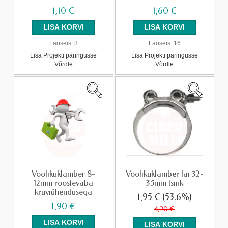
1,10 €
1,60 €
Laoseis:
3
Laoseis:
16
Lisa Projekti päringusse
Lisa Projekti päringusse
Võrdle
Võrdle
Voolikuklamber 8-
Voolikuklamber lai 32-
12mm roostevaba
35mm tsink
kruviühendusega
1,95 €
(53.6%)
1,90 €
4,20 €