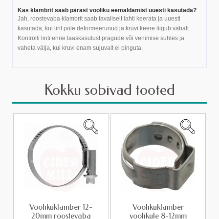
Kas klambrit saab pärast vooliku eemaldamist uuesti kasutada?
Jah, roostevaba klambrit saab tavaliselt lahti keerata ja uuesti
kasutada, kui lint pole deformeerunud ja kruvi keere liigub vabalt.
Kontrolli linti enne taaskasutust pragude või venimise suhtes ja
vaheta välja, kui kruvi enam sujuvalt ei pinguta.
Kokku sobivad tooted
Voolikuklamber 12-
Voolikuklamber
20mm roostevaba
voolikule 8-12mm