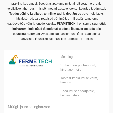
praktilisi kogemusi. Seepärast pakume mitte ainult seadmeid, vaid
terviklikke lahendusi, mis põhinevad aastate jooksul kogutud teadmistel.
Teaduspõhine kvaliteet, tehniline tugi ja tipptäpsus
pole meie jaoks
lihtsalt sõnad, vaid reaalsed põhimõtted, millest lähtume oma
igapäevatöös kõigi klientide kasuks.
FERMETECH-il on sama suur süda
kui varem, kuid nüüd täiendatud teaduse jõuga, et toetada teie
täiuslikke tulemusi
. Avastage, kuidas teaduse jõud saab aidata
saavutada täiuslikke tulemusi teie järgmises projektis.
Meie lugu
Võtke meiega ühendust,
kirjutage meile
Tootest keeldumise vorm,
kaebus
Soodustused tootjatele,
hulgiostjatele
Müügi- ja tarnetingimused