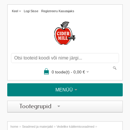
Keel
Logi Sisse
Registreeru Kasutajaks
0
toode(t) -
0,00
€
MENÜÜ
Tootegrupid
»
»
»
home
Seadmed ja materjalid
Vedelike käitlemisseadmed