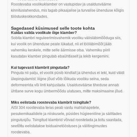
Roostevaba voolikuklamber on vastupidav ja usaldusväärne
kinnituslahendus, mis tagab pikaajalise ja turvalise ühenduse kõigis
tööstuskeskkondades.
Sagedased küsimused selle toote kohta
Kuidas valida voolikule õige klamber?
Sobita klambri reguleerimisvahemik vooliku välisläbimõõduga siis,
kui voolik on ühenduse peale lükatud, nii et tööläbimõõt jääb
vahemiku keskele, mitte selle äärmisse otsa. Vahemiku piiril
kasutatav klamber pingutab ebaühtlaselt ja lekib kergemini.
Kui tugevasti klambrit pingutada?
Pinguta nii palju, et voolik püsib kindlalt ja ühendus ei leki, kuid väldi
ülepingutamist: liigne jõud võib lõikuda vooliku seina, seda
deformeerida või linti kahjustada. Usaldusväärse tiheduse annab
ühtlane surve kogu ümbermõõdu ulatuses, mitte maksimaalne jõud.
Miks eelistada roostevaba klambrit tsingitule?
AISI 304 roostevaba teras peab vastu mahlahapetele,
pesukemikaalidele ja niiskusele, püsides hügieeniline ja säilitades
pingutusjõu. Tsingitud klambrid võivad roostetada ja toitu saastada,
seetõttu eelistatakse toiduainetööstuses ja välitingimustes
roostevaba.