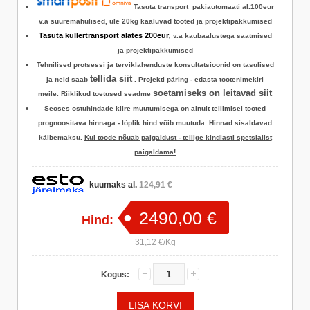
Tasuta transport pakiautomaati al.100eur
v.a suuremahulised, üle 20kg kaaluvad tooted ja projektipakkumised
Tasuta kullertransport alates 200eur
,
v.a kaubaalustega saatmised
ja projektipakkumised
Tehnilised protsessi ja terviklahenduste konsultatsioonid on tasulised
tellida siit
ja neid saab
.
Projekti päring - edasta tootenimekiri
soetamiseks on leitavad siit
meile. Riiklikud toetused seadme
Seoses ostuhindade kiire muutumisega on ainult tellimisel tooted
prognoositava hinnaga - lõplik hind võib muutuda. Hinnad sisaldavad
käibemaksu.
Kui toode nõuab paigaldust - tellige kindlasti spetsialist
paigaldama!
kuumaks al.
124,91 €
2490,00 €
Hind:
31,12 €/Kg
Kogus: