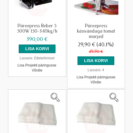
Püreepress Reber 5
Püreepress
500W 150-340kg/h
käsivändaga tomat
marjad
390,00 €
29,90 €
(40.1%)
49,90 €
Laoseis:
Ettetellimisel
Lisa Projekti päringusse
Laoseis:
4
Võrdle
Lisa Projekti päringusse
Võrdle