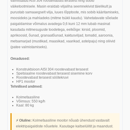
valmistatud AISI 304 roostevabast terasest ning sobib
väiketootmisele. Masin eraldab viljaliha seemnekivist täielikult ja
purustab samaaegselt vilja, luues lõpptoote, mis sobib kääritamiseks,
moosideks ja mahladeks (mitme tsükli kaudu). Vahetatavate sõelade
paigaldamise võimalus avadega 0,6 kuni 12 mm lubab masinat
kasutada mitmesuguste toodetega, eelkõige: kirsid, ploomid,
aprikoosid, õunad, granaatõunad, kaktusviljad, tomatid, aaroonia,
metsamarjad (mustikad, maasikad, vaarikad, astelpaju) ning oliivid
(patee valmistamiseks).
Omadused:
Konstruktsioon AISI 304 roostevabast terasest
Spetsiaalne roostevabast terasest sisemine korv
Roostevabast terasest söötekruvi
HP1 mootor
Tehnilised andmed:
Kolmefaasiline
Võimsus: 550 kg/h
Kaal: 80 kg
⚡ Oluline:
Kolmefaasiline mootor nõuab ühendust vastavalt
elektripaigaldiste nõuetele. Kasutage kaitselülitit ja maandust.