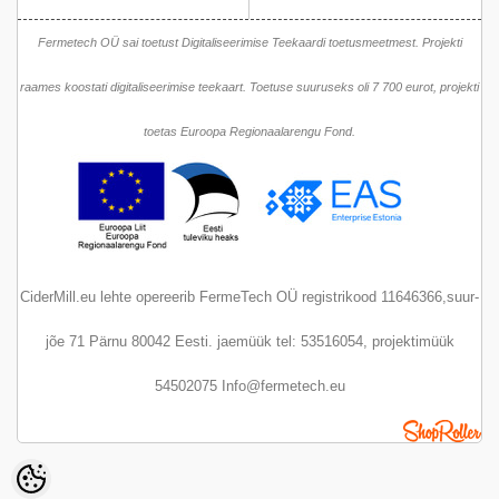
Fermetech OÜ sai toetust Digitaliseerimise Teekaardi toetusmeetmest. Projekti
raames koostati digitaliseerimise teekaart. Toetuse suuruseks oli 7 700 eurot, projekti
toetas Euroopa Regionaalarengu Fond.
CiderMill.eu lehte opereerib FermeTech OÜ registrikood 11646366,suur-
jõe 71 Pärnu 80042 Eesti. jaemüük tel: 53516054, projektimüük
54502075 Info@fermetech.eu