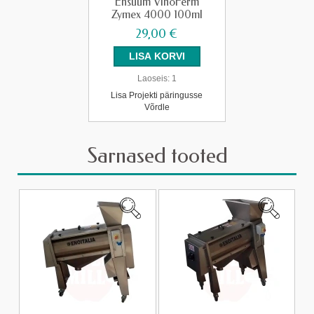
Ensüüm VinoFerm
Zymex 4000 100ml
29,00 €
Laoseis:
1
Lisa Projekti päringusse
Võrdle
Sarnased tooted