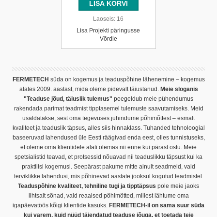
Laoseis:
16
Lisa Projekti päringusse
Võrdle
FERMETECH
süda on kogemus ja teaduspõhine lähenemine – kogemus
alates 2009. aastast, mida oleme pidevalt täiustanud.
Meie sloganis
"Teaduse jõud, täiuslik tulemus"
peegeldub meie pühendumus
rakendada parimat teadmist tipptasemel tulemuste saavutamiseks. Meid
usaldatakse, sest oma tegevuses juhindume põhimõttest – esmalt
kvaliteet ja teaduslik täpsus, alles siis hinnaklass. Tuhanded tehnoloogial
baseeruvad lahendused üle Eesti räägivad enda eest, olles tunnistuseks,
et oleme oma klientidele alati olemas nii enne kui pärast ostu. Meie
spetsialistid teavad, et protsessid nõuavad nii teaduslikku täpsust kui ka
praktilisi kogemusi. Seepärast pakume mitte ainult seadmeid, vaid
terviklikke lahendusi, mis põhinevad aastate jooksul kogutud teadmistel.
Teaduspõhine kvaliteet, tehniline tugi ja tipptäpsus
pole meie jaoks
lihtsalt sõnad, vaid reaalsed põhimõtted, millest lähtume oma
igapäevatöös kõigi klientide kasuks.
FERMETECH-il on sama suur süda
kui varem, kuid nüüd täiendatud teaduse jõuga, et toetada teie