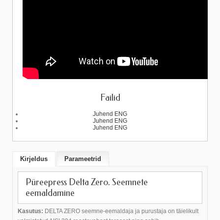
Failid
Juhend ENG
Juhend ENG
Juhend ENG
Kirjeldus
Parameetrid
Püreepress Delta Zero. Seemnete
eemaldamine
Kasutus:
DELTA ZERO seemne-eemaldaja ja purustaja on täielikult