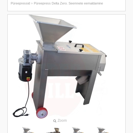
»
Püreepressid
Püreepress Delta Zero. Seemnete eemaldamine
Zoom