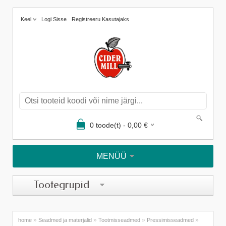
Keel
Logi Sisse
Registreeru Kasutajaks
0
toode(t) -
0,00
€
MENÜÜ
Tootegrupid
»
»
»
»
home
Seadmed ja materjalid
Tootmisseadmed
Pressimisseadmed