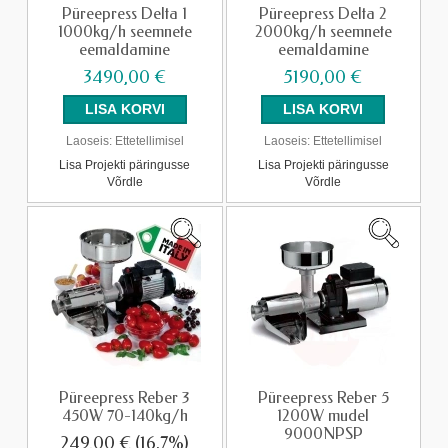
Püreepress Delta 1
Püreepress Delta 2
1000kg/h seemnete
2000kg/h seemnete
eemaldamine
eemaldamine
3490,00 €
5190,00 €
Laoseis:
Ettetellimisel
Laoseis:
Ettetellimisel
Lisa Projekti päringusse
Lisa Projekti päringusse
Võrdle
Võrdle
Püreepress Reber 3
Püreepress Reber 5
450W 70-140kg/h
1200W mudel
9000NPSP
249,00 €
(16.7%)