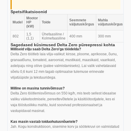
Spetsifikatsioonid
Mootor
Seemnete
Mahla
Mudel
HP
Toide
La
väljutuskõrgus
väljutuskõrgus
(kW)
1,5
Ühefaasiline /
802
400 mm
300 mm
13
(1,1)
Kolmefaasiline
Sagedased küsimused Delta Zero püreepressi kohta
Milliseid vilju saab Delta Zero'ga töödelda?
Delta Zero töötleb laia vilja-valikut: kirsse, ploome, aprikoose, õunu,
granaatõunu, tomateid, aarooniat, mustikaid, maasikaid, vaarikaid,
astelpaju ning oliive (patee valmistamiseks). Lai valik vahetatavaid
sõelu 0,6 kuni 12 mm tagab optimaalse tulemuse erinevate
viljatüüpide ja tekstuuridega.
Milline on masina tunnivõimsus?
Delta Zero töötlemisvõimsus on 550 kg/h, mis teeb sellest ideaalse
valiku väiketootmisele, pereettevõtetele ja käsitöötootjatele, kes ei
vaja tööstuslikku mahtu, kuid soovivad professionaalset ja
vastupidavat masinat.
Kas masin vastab toiduohutusnõuetele?
Jah. Kogu konstruktsioon, sisemine korv ja söötekruvi on valmistatud