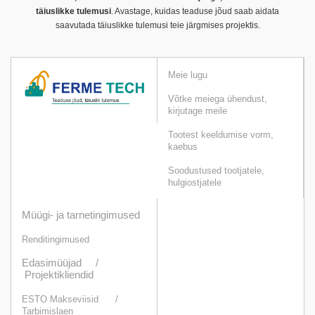
täiuslikke tulemusi
. Avastage, kuidas teaduse jõud saab aidata
saavutada täiuslikke tulemusi teie järgmises projektis.
Meie lugu
Võtke meiega ühendust,
kirjutage meile
Tootest keeldumise vorm,
kaebus
Soodustused tootjatele,
hulgiostjatele
Müügi- ja tarnetingimused
Renditingimused
Edasimüüjad /
Projektikliendid
ESTO Makseviisid
/
Tarbimislaen