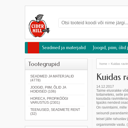
Seadmed ja materjalid
Joogid, piim, õlid 
Tootegrupid
»
home
Kuidas ravi
Kuidas 
SEADMED JA MATERJALID
(4778)
14.12.2017
JOOGID, PIIM, ÕLID JA
Taime elusrakke või
HOIDISED (106)
toitaineteks, selle 
HORECA, PROFIKÖÖGI
kasutada ravimitena 
VARUSTUS (2301)
Igaüks nendest osad
On ravimtaimi, mille
TEENUSED, SEADMETE RENT
seisundi parandamise
(32)
teisel jälle rahusta
organismide vastu. 