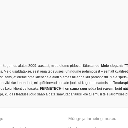
kogemus alates 2009. aastast, mida oleme pidevalt täiustanud.
Meie sloganis "T
 Meid usaldatakse, sest oma tegevuses juhindume põhimõttest – esmalt kvaliteet j
useks, et oleme oma klientidele alati olemas nii enne kui pärast ostu. Meie spetsial
 terviklikke lahendusi, mis põhinevad aastate jooksul kogutud teadmistel.
Teaduspõh
ös kõigi klientide kasuks.
FERMETECH-il on sama suur süda kui varem, kuid nüüd 
e, kuidas teaduse jõud saab aidata saavutada täiuslikke tulemusi teie järgmises pr
Müügi- ja tarnetingimused
gu