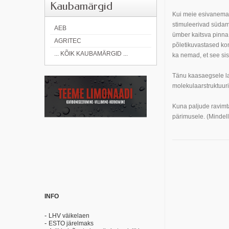
Kaubamärgid
Kui meie esivanemad 
stimuleerivad südam
AEB
ümber kaitsva pinna, 
AGRITEC
põletikuvastased kom
... KÕIK KAUBAMÄRGID ...
ka nemad, et see sis
Tänu kaasaegsele la
molekulaarstruktuuri
Kuna paljude ravimta
pärimusele. (Mindel
INFO
-
LHV väikelaen
-
ESTO järelmaks