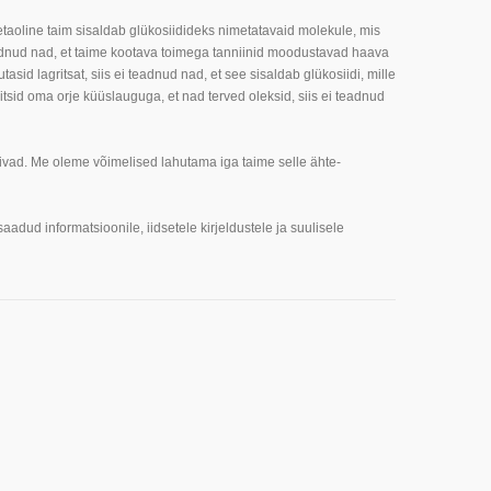
etaoline taim sisaldab glükosiidideks nimetatavaid molekule, mis
eadnud nad, et taime kootava toimega tanniinid moodustavad haava
asid lagritsat, siis ei teadnud nad, et see sisaldab glükosiidi, mille
sid oma orje küüslauguga, et nad terved oleksid, siis ei teadnud
ivad. Me oleme võimelised lahutama iga taime selle ähte-
ud informatsioonile, iidsetele kirjeldustele ja suulisele