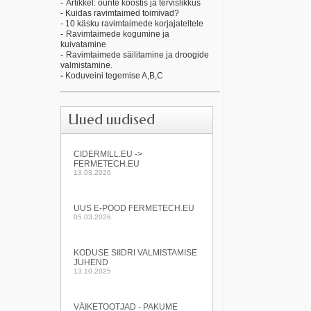
-
Artikkel: õunte koostis ja tervislikkus
- Kuidas ravimtaimed toimivad?
- 10 käsku ravimtaimede korjajateltele
-
Ravimtaimede kogumine ja
kuivatamine
-
Ravimtaimede säilitamine ja droogide
e.
valmistamin
-
Koduveini tegemise A,B,C
.
Uued uudised
CIDERMILL.EU ->
FERMETECH.EU
13.03.2026
UUS E-POOD FERMETECH.EU
05.03.2026
KODUSE SIIDRI VALMISTAMISE
JUHEND
13.10.2025
VÄIKETOOTJAD - PAKUME