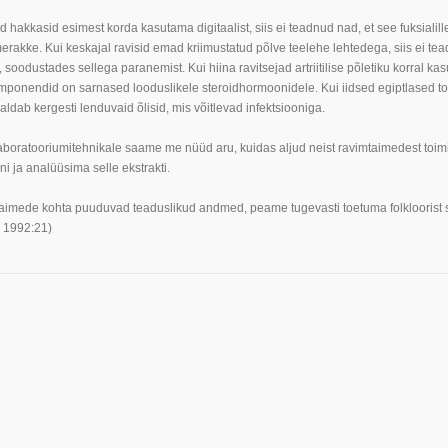
hakkasid esimest korda kasutama digitaalist, siis ei teadnud nad, et see fuksialill
erakke. Kui keskajal ravisid emad kriimustatud põlve teelehe lehtedega, siis ei t
soodustades sellega paranemist. Kui hiina ravitsejad artriitilise põletiku korral kasut
ponendid on sarnased looduslikele steroidhormoonidele. Kui iidsed egiptlased toit
aldab kergesti lenduvaid õlisid, mis võitlevad infektsiooniga.
boratooriumitehnikale saame me nüüd aru, kuidas aljud neist ravimtaimedest toim
ni ja analüüsima selle ekstrakti.
imede kohta puuduvad teaduslikud andmed, peame tugevasti toetuma folkloorist saad
l 1992:21)