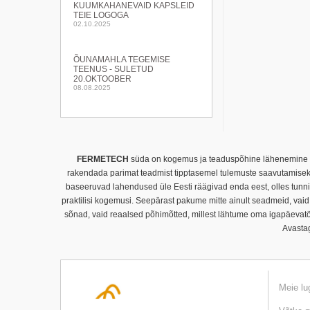
KUUMKAHANEVAID KAPSLEID
TEIE LOGOGA
02.10.2025
ÕUNAMAHLA TEGEMISE
TEENUS - SULETUD
20.OKTOOBER
08.08.2025
FERMETECH
süda on kogemus ja teaduspõhine lähenemine – 
rakendada parimat teadmist tipptasemel tulemuste saavutamiseks.
baseeruvad lahendused üle Eesti räägivad enda eest, olles tunnist
praktilisi kogemusi. Seepärast pakume mitte ainult seadmeid, vaid
sõnad, vaid reaalsed põhimõtted, millest lähtume oma igapäevatö
Avastag
Meie lu