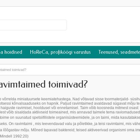
ja hoidised
HoReCa, profiköögi varustus
Teenused, seadmete
mtaimed toimivad?
ravimtaimed toimivad?
b võrrelda miniatuursete keemiatehastega. Nad võtavad sisse toormaterjalid- süs
protsessi kõrvalsaaduseks on hapnik. Paljud ravimtaimed avaldavad sügavat mõju te
haiguste ravimisel, hooldusel või ennetamisel. Taim võib koosneda mitmest osast: leht
est võib sisaldada aktiivseid toimeained, mis annavad taimele tema raviomadused
 toime on suunatud spetsiifilistele organisüsteemidele, ja on taimi, mida kasutataks
ks. On ravimtaimi , mis leevendavad valu ja põletikke, ja teisi ravimtaimi, mis v
v ja lõõgastav mõju. Mõned tapavad baktereid; teised aktiveerivad organismi oma im
(Mindell 1992:20)