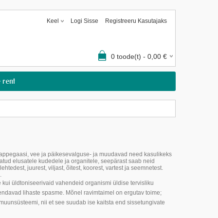
Keel
Logi Sisse
Registreeru Kasutajaks
0
toode(t) -
0,00
€
 rent
ihappegaasi, vee ja päikesevalguse- ja muudavad need kasulikeks
atud elusatele kudedele ja organitele, seepärast saab neid
edest, juurest, viljast, õitest, koorest, vartest ja seemnetest.
.
e kui üldtoniseerivaid vahendeid organismi üldise tervisliku
ähendavad lihaste spasme. Mõnel ravimtaimel on ergutav toime;
muunsüsteemi, nii et see suudab ise kaitsta end sissetungivate