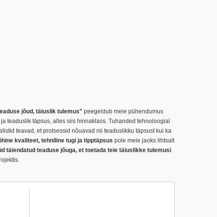
eaduse jõud, täiuslik tulemus"
peegeldub meie pühendumus
a teaduslik täpsus, alles siis hinnaklass. Tuhanded tehnoloogial
istid teavad, et protsessid nõuavad nii teaduslikku täpsust kui ka
ine kvaliteet, tehniline tugi ja tipptäpsus
pole meie jaoks lihtsalt
täiendatud teaduse jõuga, et toetada teie täiuslikke tulemusi
.
ojektis.